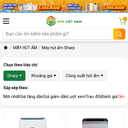
...
MÁY HÚT ẨM
Máy hút ẩm Sharp
Chọn theo tiêu chí:
Sharp
Khoảng giá
Công suất hút ẩm
Sắp xếp theo:
Mới nhất
Giá tăng dần
Giá giảm dần
Lượt xem
Trao đổi
Đánh giá
Tên 