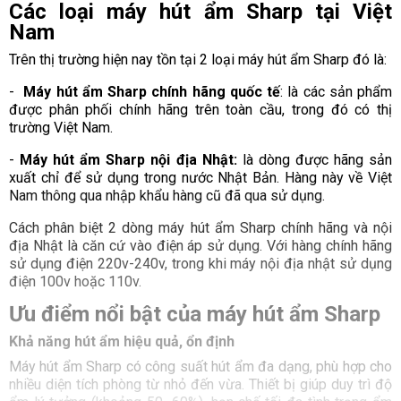
Các loại máy hút ẩm Sharp tại Việt
Nam
Trên thị trường hiện nay tồn tại 2 loại máy hút ẩm Sharp đó là:
-
Máy hút ẩm Sharp chính hãng quốc tế
: là các sản phẩm
được phân phối chính hãng trên toàn cầu, trong đó có thị
trường Việt Nam.
-
Máy hút ẩm Sharp nội địa Nhật:
là dòng được hãng sản
xuất chỉ để sử dụng trong nước Nhật Bản. Hàng này về Việt
Nam thông qua nhập khẩu hàng cũ đã qua sử dụng.
Cách phân biệt 2 dòng máy hút ẩm Sharp chính hãng và nội
địa Nhật là căn cứ vào điện áp sử dụng. Với hàng chính hãng
sử dụng điện 220v-240v, trong khi máy nội địa nhật sử dụng
điện 100v hoặc 110v.
Ưu điểm nổi bật của máy hút ẩm Sharp
Khả năng hút ẩm hiệu quả, ổn định
Máy hút ẩm Sharp có công suất hút ẩm đa dạng, phù hợp cho
nhiều diện tích phòng từ nhỏ đến vừa. Thiết bị giúp duy trì độ