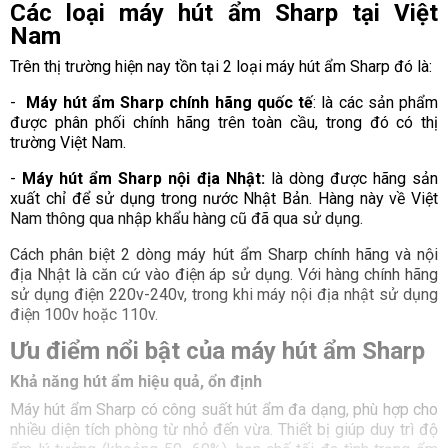
Các loại máy hút ẩm Sharp tại Việt
Nam
Trên thị trường hiện nay tồn tại 2 loại máy hút ẩm Sharp đó là:
-
Máy hút ẩm Sharp chính hãng quốc tế
: là các sản phẩm
được phân phối chính hãng trên toàn cầu, trong đó có thị
trường Việt Nam.
-
Máy hút ẩm Sharp nội địa Nhật:
là dòng được hãng sản
xuất chỉ để sử dụng trong nước Nhật Bản. Hàng này về Việt
Nam thông qua nhập khẩu hàng cũ đã qua sử dụng.
Cách phân biệt 2 dòng máy hút ẩm Sharp chính hãng và nội
địa Nhật là căn cứ vào điện áp sử dụng. Với hàng chính hãng
sử dụng điện 220v-240v, trong khi máy nội địa nhật sử dụng
điện 100v hoặc 110v.
Ưu điểm nổi bật của máy hút ẩm Sharp
Khả năng hút ẩm hiệu quả, ổn định
Máy hút ẩm Sharp có công suất hút ẩm đa dạng, phù hợp cho
nhiều diện tích phòng từ nhỏ đến vừa. Thiết bị giúp duy trì độ