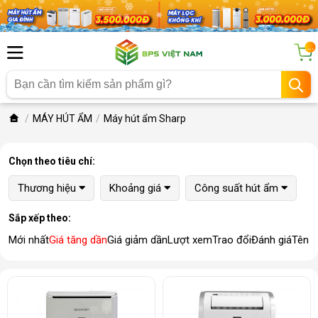
...
MÁY HÚT ẨM
Máy hút ẩm Sharp
Chọn theo tiêu chí:
Thương hiệu
Khoảng giá
Công suất hút ẩm
Sắp xếp theo:
Mới nhất
Giá tăng dần
Giá giảm dần
Lượt xem
Trao đổi
Đánh giá
Tên 