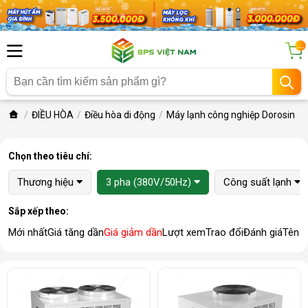
...
ĐIỀU HÒA
Điều hòa di động
Máy lạnh công nghiệp Dorosin
Chọn theo tiêu chí:
Thương hiệu
3 pha (380V/50Hz)
Công suất lạnh
Sắp xếp theo:
Mới nhất
Giá tăng dần
Giá giảm dần
Lượt xem
Trao đổi
Đánh giá
Tên 