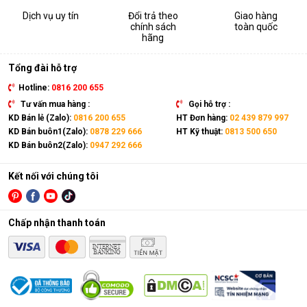
Dịch vụ uy tín
Đổi trả theo
Giao hàng
chính sách
toàn quốc
hãng
Tổng đài hỗ trợ
Hotline:
0816 200 655
Tư vấn mua hàng :
Gọi hỗ trợ :
KD Bán lẻ (Zalo):
0816 200 655
HT Đơn hàng:
02 439 879 997
KD Bán buôn1(Zalo):
0878 229 666
HT Kỹ thuật:
0813 500 650
KD Bán buôn2(Zalo):
0947 292 666
Kết nối với chúng tôi
Chấp nhận thanh toán