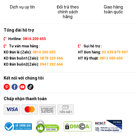
Dịch vụ uy tín
Đổi trả theo
Giao hàng
chính sách
toàn quốc
hãng
Tổng đài hỗ trợ
Hotline:
0816 200 655
Tư vấn mua hàng :
Gọi hỗ trợ :
KD Bán lẻ (Zalo):
0816 200 655
HT Đơn hàng:
02 439 879 997
KD Bán buôn1(Zalo):
0878 229 666
HT Kỹ thuật:
0813 500 650
KD Bán buôn2(Zalo):
0947 292 666
Kết nối với chúng tôi
Chấp nhận thanh toán