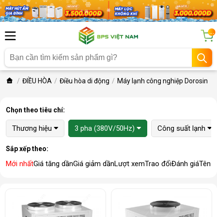
...
ĐIỀU HÒA
Điều hòa di động
Máy lạnh công nghiệp Dorosin
Chọn theo tiêu chí:
Thương hiệu
3 pha (380V/50Hz)
Công suất lạnh
Sắp xếp theo:
Mới nhất
Giá tăng dần
Giá giảm dần
Lượt xem
Trao đổi
Đánh giá
Tên 