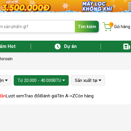
...
Tìm kiếm
Giỏ hàng
hẩm Hot
Dự án
Dorosin
ện
Từ 20.000 - 40.000BTU
Sản xuất tại
dần
Lượt xem
Trao đổi
Đánh giá
Tên A->Z
Còn hàng