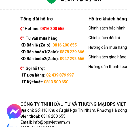
Tổng đài hỗ trợ
Hỗ trợ khách hàng
Chính sách bảo hành
Hotline:
0816 200 655
Chính sách đổi trả
Tư vấn mua hàng :
KD Bán lẻ (Zalo):
0816 200 655
Hướng dẫn mua hàng 
KD Bán buôn1(Zalo):
0878 229 666
Chính sách giao hàng
KD Bán buôn2(Zalo):
0947 292 666
Hướng dẫn thanh toá
Gọi hỗ trợ :
HT Đơn hàng:
02 439 879 997
HT Kỹ thuật:
0813 500 650
CÔNG TY TNHH ĐẦU TƯ VÀ THƯƠNG MẠI BPS VIỆ
Địa chỉ:
Số H10 Khu đấu giá Ngô Thì Nhậm, Phường Hà Đông,
Điện thoại:
0816 200 655
Email:
info@bpsvietnam.vn