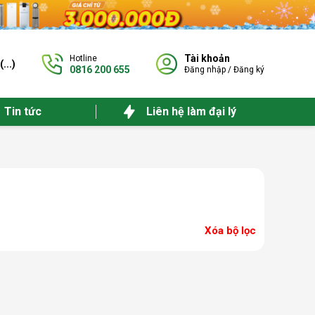
Tài khoản
Hotline
(
...
)
0816 200 655
Đăng nhập
/
Đăng ký
Tin tức
Liên hệ làm đại lý
Xóa bộ lọc