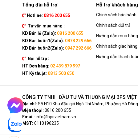
Tổng đài hỗ trợ
Hỗ trợ khách hàng
Chính sách bảo hành
Hotline:
0816 200 655
Chính sách đổi trả
Tư vấn mua hàng :
KD Bán lẻ (Zalo):
0816 200 655
Hướng dẫn mua hàng 
KD Bán buôn1(Zalo):
0878 229 666
Chính sách giao hàng
KD Bán buôn2(Zalo):
0947 292 666
Hướng dẫn thanh toá
Gọi hỗ trợ :
HT Đơn hàng:
02 439 879 997
HT Kỹ thuật:
0813 500 650
CÔNG TY TNHH ĐẦU TƯ VÀ THƯƠNG MẠI BPS VIỆ
Địa chỉ:
Số H10 Khu đấu giá Ngô Thì Nhậm, Phường Hà Đông,
Điện thoại:
0816 200 655
Email:
info@bpsvietnam.vn
MST:
0110196235