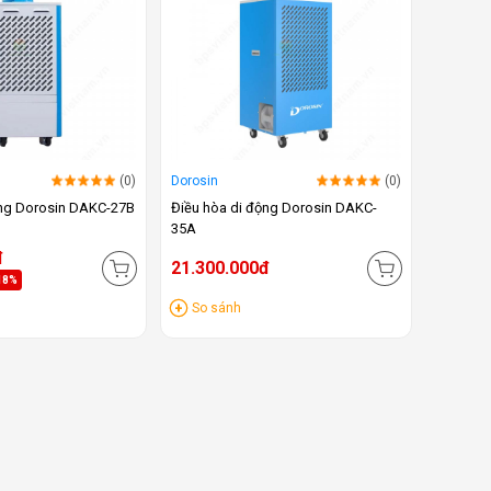
(0)
Dorosin
(0)
ộng Dorosin DAKC-27B
Điều hòa di động Dorosin DAKC-
35A
đ
21.300.000đ
18%
So sánh