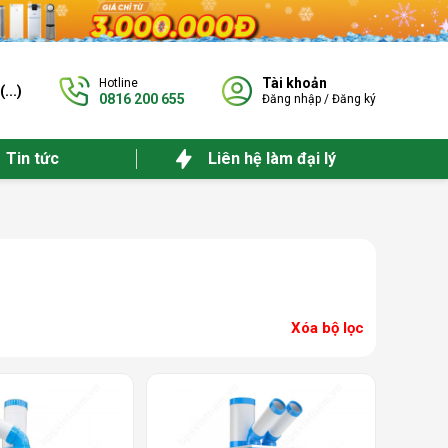
Tài khoản
Hotline
(
...
)
0816 200 655
Đăng nhập
/
Đăng ký
Tin tức
Liên hệ làm đại lý
Xóa bộ lọc