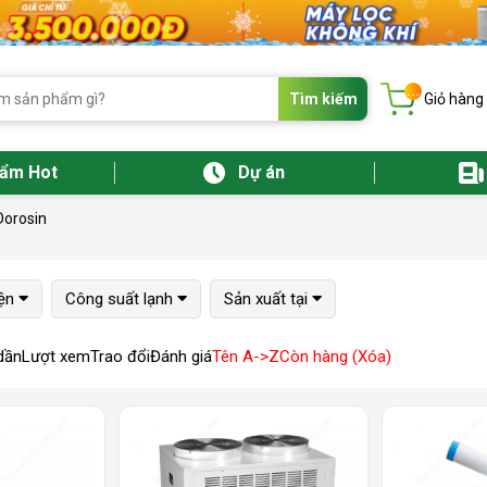
...
Tìm kiếm
Giỏ hàng
hẩm Hot
Dự án
Dorosin
ện
Công suất lạnh
Sản xuất tại
dần
Lượt xem
Trao đổi
Đánh giá
Tên A->Z
Còn hàng (Xóa)