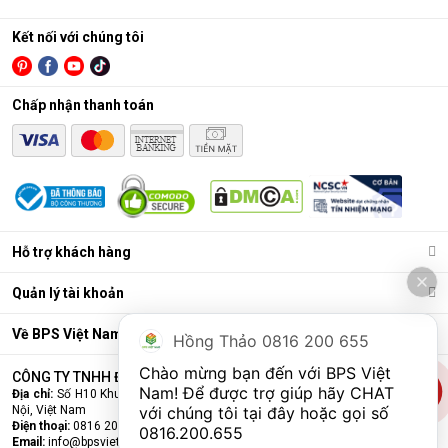
- Hepa, màng lọc
MC80ZVM7
62m2
Streamer) + Ion
khử mùi
Plasma
Kết nối với chúng tôi
- Lọc
khí
Chấp nhận thanh toán
dưới
Ion Plasma
19m2
Màng lọc thô,
Daikin JPF12AV2
Có tích hợp hút
Hepa tĩnh điện
- Hút
ẩm
ẩm
dưới
50m2
Hỗ trợ khách hàng
Dưới
Màng lọc thô,
Daikin MC30VVM-
21.5m
Hepa tĩnh điện,
Không có
Quản lý tài khoản
A
2
màng lọc khử mùi
Về BPS Việt Nam
Hồng Thảo 0816 200 655
Màng lọc thô,
Daikin
Dưới
Hepa tĩnh điện,
Chào mừng bạn đến với BPS Việt 
Bỏ mẫu
CÔNG TY TNHH ĐẦU TƯ VÀ THƯƠNG MẠI BPS VIỆT NAM
MCK55TVM6
41m2
màng lọc khử mùi,
Nam! Để được trợ giúp hãy CHAT 
Địa chỉ:
Số H10 Khu đấu giá Ngô Thì Nhậm, Phường Hà Đông, Thành phố Hà
có tạo ẩm
Nội, Việt Nam
với chúng tôi tại đây hoặc gọi số 
Điện thoại:
0816 200 655
0816.200.655
Email:
info@bpsvietnam.vn