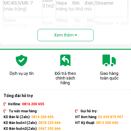
Dưới
MC40UVM6-7
Hepa tĩnh điện,
Streamer
31m2
(màu trắng)
màng lọc khử mùi
Daikin
Màng lọc thô,
Dưới
Streamer + Ion
MC55UVM6-7
Hepa tĩnh điện,
41m2
Plasma
(màu trắng)
màng lọc khử mùi
Xem thêm
Streamer + Ion
Daikin
Màng lọc thô,
Plasma
MCK555AVMV (có
Dưới
Hepa tĩnh điện,
2 phiên bản: màu
41m2
Có tích hợp tạo
màng lọc khử mùi
trắng, màu nâu)
ẩm
Dịch vụ uy tín
Đổi trả theo
Giao hàng
Twin Streamer
chính sách
toàn quốc
(2 bộ phát
hãng
Daikin
Màng lọc thô, Tafu
Streamer) + Ion
MCK70ZVM7 (có
Dưới
- Hepa, màng lọc
Plasma
Tổng đài hỗ trợ
2 phiên bản: màu
48m2
khử mùi
trắng, màu đen)
Hotline:
0816 200 655
Có tích hợp tạo
ẩm
Tư vấn mua hàng :
Gọi hỗ trợ :
KD Bán lẻ (Zalo):
0816 200 655
HT Đơn hàng:
02 439 879 997
Twin Streamer
KD Bán buôn1(Zalo):
0878 229 666
HT Kỹ thuật:
0813 500 650
Màng lọc thô, Tafu
Daikin
Dưới
(2 bộ phát
KD Bán buôn2(Zalo):
0947 292 666