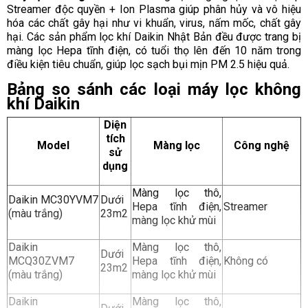
Streamer độc quyền + Ion Plasma giúp phân hủy và vô hiệu
hóa các chất gây hại như vi khuẩn, virus, nấm mốc, chất gây
hại. Các sản phẩm lọc khí Daikin Nhật Bản đều được trang bị
màng lọc Hepa tĩnh điện, có tuổi thọ lên đến 10 năm trong
điều kiện tiêu chuẩn, giúp lọc sạch bụi mịn PM 2.5 hiệu quả.
Bảng so sánh các loại máy lọc không
khí Daikin
Diện
tích
Model
Màng lọc
Công nghệ
sử
dụng
Màng lọc thô,
Daikin MC30YVM7
Dưới
Hepa tĩnh điện,
Streamer
(màu trắng)
23m2
màng lọc khử mùi
Daikin
Màng lọc thô,
Dưới
MCQ30ZVM7
Hepa tĩnh điện,
Không có
23m2
(màu trắng)
màng lọc khử mùi
Daikin
Màng lọc thô,