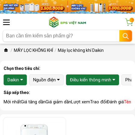
...
MÁY LỌC KHÔNG KHÍ
Máy lọc không khí Daikin
Chọn theo tiêu chí:
Daikin
Nguồn điện
Điều kiển thông minh
Phạm
Sắp xếp theo:
Mới nhất
Giá tăng dần
Giá giảm dần
Lượt xem
Trao đổi
Đánh giá
Tên 