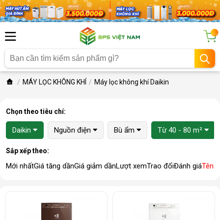
...
MÁY LỌC KHÔNG KHÍ
Máy lọc không khí Daikin
Chọn theo tiêu chí:
Daikin
Nguồn điện
Bù ẩm
Từ 40 - 80 m²
Sắp xếp theo:
Mới nhất
Giá tăng dần
Giá giảm dần
Lượt xem
Trao đổi
Đánh giá
Tên 