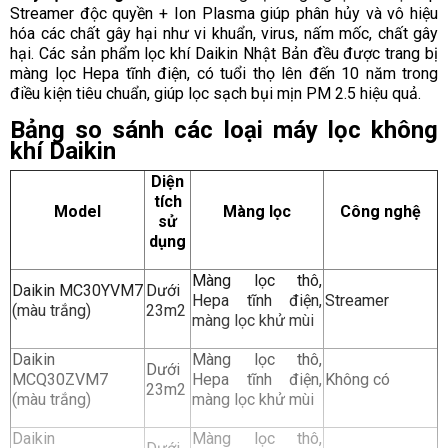
Streamer độc quyền + Ion Plasma giúp phân hủy và vô hiệu
hóa các chất gây hại như vi khuẩn, virus, nấm mốc, chất gây
hại. Các sản phẩm lọc khí Daikin Nhật Bản đều được trang bị
màng lọc Hepa tĩnh điện, có tuổi thọ lên đến 10 năm trong
điều kiện tiêu chuẩn, giúp lọc sạch bụi mịn PM 2.5 hiệu quả.
Bảng so sánh các loại máy lọc không
khí Daikin
Diện
tích
Model
Màng lọc
Công nghệ
sử
dụng
Màng lọc thô,
Daikin MC30YVM7
Dưới
Hepa tĩnh điện,
Streamer
(màu trắng)
23m2
màng lọc khử mùi
Daikin
Màng lọc thô,
Dưới
MCQ30ZVM7
Hepa tĩnh điện,
Không có
23m2
(màu trắng)
màng lọc khử mùi
Daikin
Màng lọc thô,