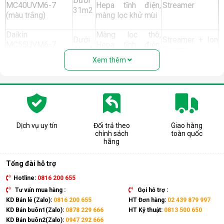
Dưới
MC40UVM6-7
Hepa tĩnh điện,
Streamer
31m2
(màu trắng)
màng lọc khử mùi
Daikin
Màng lọc thô,
Dưới
Streamer + Ion
MC55UVM6-7
Hepa tĩnh điện,
41m2
Plasma
(màu trắng)
màng lọc khử mùi
Xem thêm
Streamer + Ion
Daikin
Màng lọc thô,
Plasma
MCK555AVMV (có
Dưới
Hepa tĩnh điện,
2 phiên bản: màu
41m2
Có tích hợp tạo
màng lọc khử mùi
trắng, màu nâu)
ẩm
Dịch vụ uy tín
Đổi trả theo
Giao hàng
Twin Streamer
chính sách
toàn quốc
(2 bộ phát
hãng
Daikin
Màng lọc thô, Tafu
Streamer) + Ion
MCK70ZVM7 (có
Dưới
- Hepa, màng lọc
Plasma
Tổng đài hỗ trợ
2 phiên bản: màu
48m2
khử mùi
trắng, màu đen)
Hotline:
0816 200 655
Có tích hợp tạo
ẩm
Tư vấn mua hàng :
Gọi hỗ trợ :
KD Bán lẻ (Zalo):
0816 200 655
HT Đơn hàng:
02 439 879 997
Twin Streamer
KD Bán buôn1(Zalo):
0878 229 666
HT Kỹ thuật:
0813 500 650
Màng lọc thô, Tafu
Daikin
Dưới
(2 bộ phát
KD Bán buôn2(Zalo):
0947 292 666