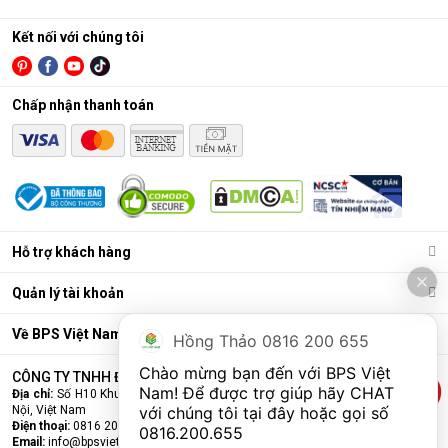
- Hepa, màng lọc
MC80ZVM7
62m2
Streamer) + Ion
khử mùi
Plasma
Kết nối với chúng tôi
- Lọc
khí
Chấp nhận thanh toán
dưới
Ion Plasma
19m2
Màng lọc thô,
Daikin JPF12AV2
Có tích hợp hút
Hepa tĩnh điện
- Hút
ẩm
ẩm
dưới
50m2
Hỗ trợ khách hàng
Dưới
Màng lọc thô,
Daikin MC30VVM-
21.5m
Hepa tĩnh điện,
Không có
Quản lý tài khoản
A
2
màng lọc khử mùi
Về BPS Việt Nam
Hồng Thảo 0816 200 655
Màng lọc thô,
Daikin
Dưới
Hepa tĩnh điện,
Chào mừng bạn đến với BPS Việt 
Bỏ mẫu
CÔNG TY TNHH ĐẦU TƯ VÀ THƯƠNG MẠI BPS VIỆT NAM
MCK55TVM6
41m2
màng lọc khử mùi,
Nam! Để được trợ giúp hãy CHAT 
Địa chỉ:
Số H10 Khu đấu giá Ngô Thì Nhậm, Phường Hà Đông, Thành phố Hà
có tạo ẩm
Nội, Việt Nam
với chúng tôi tại đây hoặc gọi số 
Điện thoại:
0816 200 655
0816.200.655
Email:
info@bpsvietnam.vn