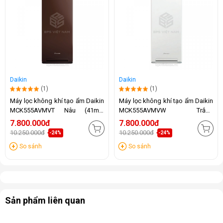
Daikin
Daikin
(1)
(1)
Máy lọc không khí tạo ẩm Daikin
Máy lọc không khí tạo ẩm Daikin
MCK555AVMVT Nâu (41m2,
MCK555AVMVW Trắng
56w)
(41m2,56w)
7.800.000đ
7.800.000đ
10.250.000đ
10.250.000đ
-24%
-24%
So sánh
So sánh
Sản phẩm liên quan