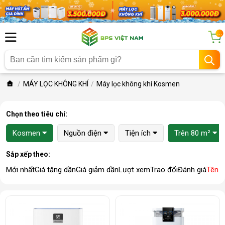
...
MÁY LỌC KHÔNG KHÍ
Máy lọc không khí Kosmen
Chọn theo tiêu chí:
Kosmen
Nguồn điện
Tiện ích
Trên 80 m²
Sắp xếp theo:
Mới nhất
Giá tăng dần
Giá giảm dần
Lượt xem
Trao đổi
Đánh giá
Tên 