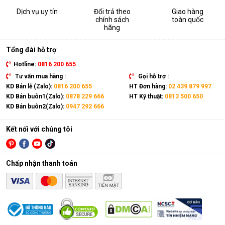
Dịch vụ uy tín
Đổi trả theo
Giao hàng
chính sách
toàn quốc
hãng
Tổng đài hỗ trợ
Hotline:
0816 200 655
Tư vấn mua hàng :
Gọi hỗ trợ :
KD Bán lẻ (Zalo):
0816 200 655
HT Đơn hàng:
02 439 879 997
KD Bán buôn1(Zalo):
0878 229 666
HT Kỹ thuật:
0813 500 650
KD Bán buôn2(Zalo):
0947 292 666
Kết nối với chúng tôi
Chấp nhận thanh toán