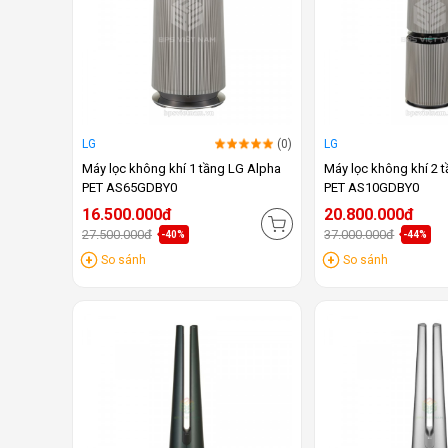
LG
(0)
LG
Máy lọc không khí 1 tầng LG Alpha
Máy lọc không khí 2 
PET AS65GDBY0
PET AS10GDBY0
16.500.000đ
20.800.000đ
27.500.000đ
37.000.000đ
-40%
-44%
So sánh
So sánh