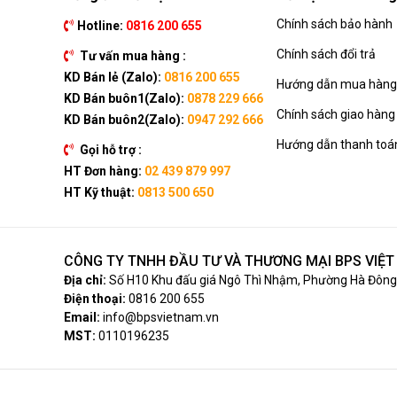
Chính sách bảo hành
Hotline:
0816 200 655
Chính sách đổi trả
Tư vấn mua hàng :
KD Bán lẻ (Zalo):
0816 200 655
Hướng dẫn mua hàng 
KD Bán buôn1(Zalo):
0878 229 666
Chính sách giao hàng
KD Bán buôn2(Zalo):
0947 292 666
Hướng dẫn thanh toá
Gọi hỗ trợ :
HT Đơn hàng:
02 439 879 997
HT Kỹ thuật:
0813 500 650
CÔNG TY TNHH ĐẦU TƯ VÀ THƯƠNG MẠI BPS VIỆ
Địa chỉ:
Số H10 Khu đấu giá Ngô Thì Nhậm, Phường Hà Đông,
Điện thoại:
0816 200 655
Email:
info@bpsvietnam.vn
MST:
0110196235