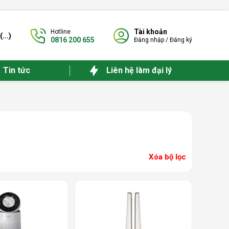
Tài khoản
Hotline
(
...
)
0816 200 655
Đăng nhập
/
Đăng ký
Tin tức
Liên hệ làm đại lý
Xóa bộ lọc