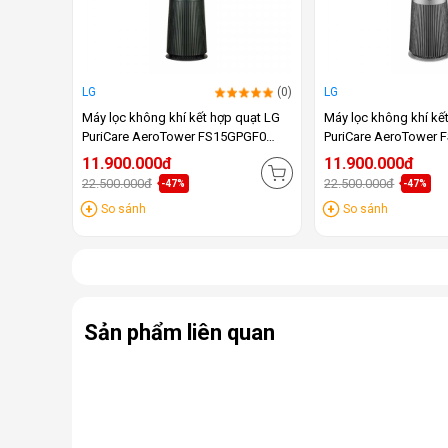
LG
(0)
LG
Máy lọc không khí kết hợp quạt LG
Máy lọc không khí kế
PuriCare AeroTower FS15GPGF0
PuriCare AeroTower
(Xanh)
(Bạc)
11.900.000đ
11.900.000đ
22.500.000đ
22.500.000đ
-47%
-47%
So sánh
So sánh
Sản phẩm liên quan