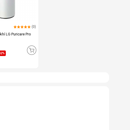
(0)
khí LG Puricare Pro
42%