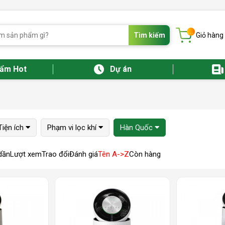
...
Tìm kiếm
Giỏ hàng
hẩm Hot
Dự án
Tiện ích
Phạm vi lọc khí
Hàn Quốc
dần
Lượt xem
Trao đổi
Đánh giá
Tên A->Z
Còn hàng