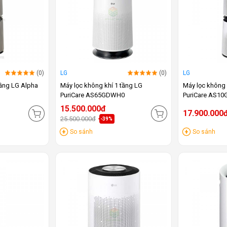
(0)
LG
(0)
LG
tầng LG Alpha
Máy lọc không khí 1 tầng LG
Máy lọc không 
PuriCare AS65GDWH0
PuriCare AS1
15.500.000đ
17.900.000
25.500.000đ
-39%
So sánh
So sánh