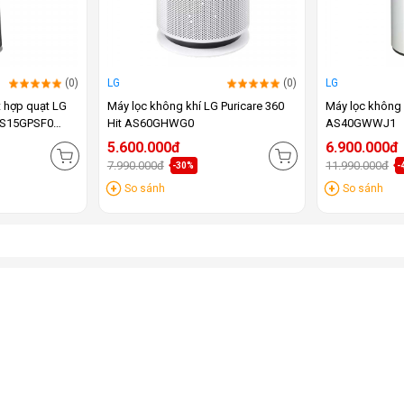
(0)
LG
(0)
LG
t hợp quạt LG
Máy lọc không khí LG Puricare 360
Máy lọc không 
 FS15GPSF0
Hit AS60GHWG0
AS40GWWJ1
5.600.000đ
6.900.000đ
7.990.000đ
11.990.000đ
-30%
-
So sánh
So sánh