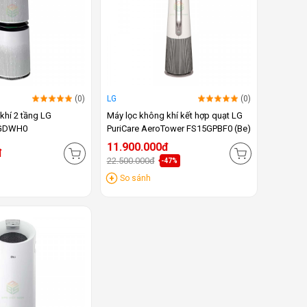
(0)
LG
(0)
khí 2 tầng LG
Máy lọc không khí kết hợp quạt LG
0GDWH0
PuriCare AeroTower FS15GPBF0 (Be)
11.900.000đ
đ
22.500.000đ
-47%
So sánh