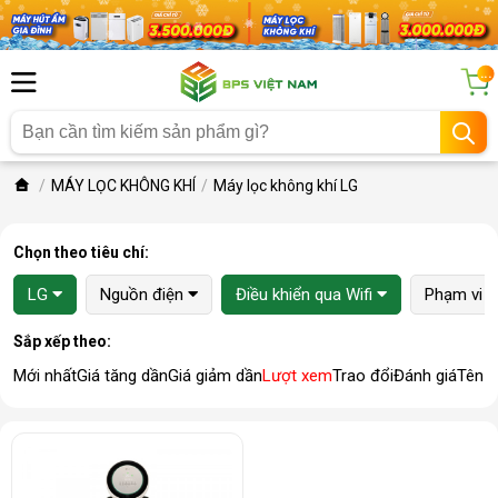
...
MÁY LỌC KHÔNG KHÍ
Máy lọc không khí LG
Chọn theo tiêu chí:
LG
Nguồn điện
Điều khiển qua Wifi
Phạm vi lọ
Sắp xếp theo:
Mới nhất
Giá tăng dần
Giá giảm dần
Lượt xem
Trao đổi
Đánh giá
Tên 