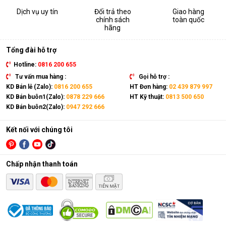
Dịch vụ uy tín
Đổi trả theo
Giao hàng
chính sách
toàn quốc
hãng
Tổng đài hỗ trợ
Hotline:
0816 200 655
Tư vấn mua hàng :
Gọi hỗ trợ :
KD Bán lẻ (Zalo):
0816 200 655
HT Đơn hàng:
02 439 879 997
KD Bán buôn1(Zalo):
0878 229 666
HT Kỹ thuật:
0813 500 650
KD Bán buôn2(Zalo):
0947 292 666
Kết nối với chúng tôi
Chấp nhận thanh toán