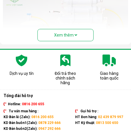
Xem thêm
Dịch vụ uy tín
Đổi trả theo
Giao hàng
chính sách
toàn quốc
Cấu tạo và nguyên lý hoạt động của
hãng
máy lọc nước RO
Tổng đài hỗ trợ
Cấu tạo cơ bản của máy lọc nước RO gồm:
Hotline:
0816 200 655
Lõi lọc thô
: Thường gồm 3 lõi lọc đầu tiên (PP, than
Tư vấn mua hàng :
Gọi hỗ trợ :
hoạt tính...) giúp loại bỏ bụi bẩn, cặn, rong rêu, mùi hôi,
KD Bán lẻ (Zalo):
0816 200 655
HT Đơn hàng:
02 439 879 997
clo dư…
KD Bán buôn1(Zalo):
0878 229 666
HT Kỹ thuật:
0813 500 650
KD Bán buôn2(Zalo):
0947 292 666
Màng lọc RO
: Là trái tim của máy. Màng RO có khe lọc