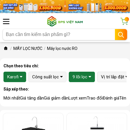
...
MÁY LỌC NƯỚC
Máy lọc nước RO
Chọn theo tiêu chí:
Karofi
Công suất lọc
9 lõi lọc
Vị trí lắp đặt
Sắp xếp theo:
Mới nhất
Giá tăng dần
Giá giảm dần
Lượt xem
Trao đổi
Đánh giá
Tên 