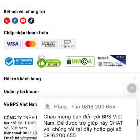
cực nhỏ (0.0001 micromet), chỉ cho phép các phân tử
nước tinh khiết đi qua, giữ lại hầu hết các vi khuẩn, virus,
Kết nối với chúng tôi
kim loại nặng, chất hóa học…
Lõi lọc nâng cấp (lõi chức năng)
: Có thể là lõi tạo
Chấp nhận thanh toán
khoáng, lõi hydrogen, lõi nano bạc… để bổ sung khoáng,
cân bằng pH, khử mùi, làm mềm nước, hoặc chống tái
nhiễm khuẩn.
Bình chứa nước
: Chứa nước tinh khiết đã được lọc sạch
để sử dụng.
Bơm áp và van điện từ
: Hỗ trợ vận hành, đảm bảo áp
Hỗ trợ khách hàng
lực lọc và tự động đóng/mở khi đầy nước.
Quản lý tài khoản
Về BPS Việt Nam
Hồng Thảo 0816 200 655
Chào mừng bạn đến với BPS Việt 
CÔNG TY TNHH ĐẦU TƯ VÀ THƯƠNG MẠI BPS VIỆT NAM
Nam! Để được trợ giúp hãy CHAT 
Địa chỉ:
Số H10 Khu đấu giá Ngô Thì Nhậm, Phường Hà Đông, Thành phố Hà
Nội, Việt Nam
với chúng tôi tại đây hoặc gọi số 
Điện thoại:
0816 200 655
0816.200.655
Email:
info@bpsvietnam.vn