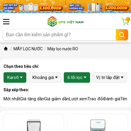
...
MÁY LỌC NƯỚC
Máy lọc nước RO
Chọn theo tiêu chí:
Karofi
Khoảng giá
6 lõi lọc
Vị trí lắp đặt
Sắp xếp theo:
Mới nhất
Giá tăng dần
Giá giảm dần
Lượt xem
Trao đổi
Đánh giá
Tên 