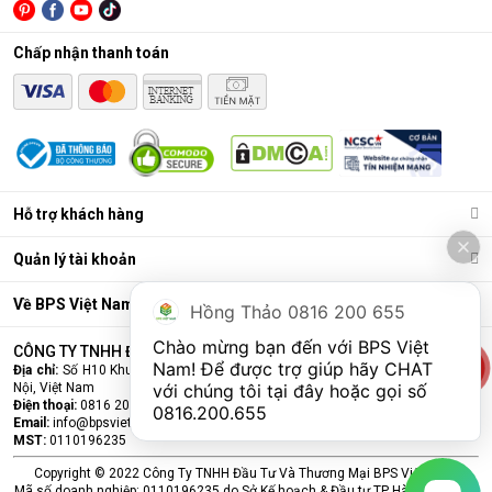
Lõi lọc nâng cấp (lõi chức năng)
: Có thể là lõi tạo
Chấp nhận thanh toán
khoáng, lõi hydrogen, lõi nano bạc… để bổ sung khoáng,
cân bằng pH, khử mùi, làm mềm nước, hoặc chống tái
nhiễm khuẩn.
Bình chứa nước
: Chứa nước tinh khiết đã được lọc sạch
để sử dụng.
Bơm áp và van điện từ
: Hỗ trợ vận hành, đảm bảo áp
Hỗ trợ khách hàng
lực lọc và tự động đóng/mở khi đầy nước.
Quản lý tài khoản
Về BPS Việt Nam
Hồng Thảo 0816 200 655
Chào mừng bạn đến với BPS Việt 
CÔNG TY TNHH ĐẦU TƯ VÀ THƯƠNG MẠI BPS VIỆT NAM
Nam! Để được trợ giúp hãy CHAT 
Địa chỉ:
Số H10 Khu đấu giá Ngô Thì Nhậm, Phường Hà Đông, Thành phố Hà
Nội, Việt Nam
với chúng tôi tại đây hoặc gọi số 
Điện thoại:
0816 200 655
0816.200.655
Email:
info@bpsvietnam.vn
MST:
0110196235
Copyright © 2022 Công Ty TNHH Đầu Tư Và Thương Mại BPS Việt Nam.
Mã số doanh nghiệp: 0110196235 do Sở Kế hoạch & Đầu tư TP Hà Nội cấp lần