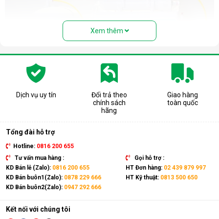
Xem thêm
Dịch vụ uy tín
Đổi trả theo
Giao hàng
chính sách
toàn quốc
Cấu tạo và nguyên lý hoạt động của
hãng
máy lọc nước RO
Tổng đài hỗ trợ
Cấu tạo cơ bản của máy lọc nước RO gồm:
Hotline:
0816 200 655
Lõi lọc thô
: Thường gồm 3 lõi lọc đầu tiên (PP, than
Tư vấn mua hàng :
Gọi hỗ trợ :
hoạt tính...) giúp loại bỏ bụi bẩn, cặn, rong rêu, mùi hôi,
KD Bán lẻ (Zalo):
0816 200 655
HT Đơn hàng:
02 439 879 997
clo dư…
KD Bán buôn1(Zalo):
0878 229 666
HT Kỹ thuật:
0813 500 650
KD Bán buôn2(Zalo):
0947 292 666
Màng lọc RO
: Là trái tim của máy. Màng RO có khe lọc
cực nhỏ (0.0001 micromet), chỉ cho phép các phân tử
nước tinh khiết đi qua, giữ lại hầu hết các vi khuẩn, virus,
Kết nối với chúng tôi
kim loại nặng, chất hóa học…