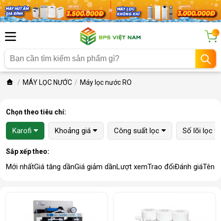
...
MÁY LỌC NƯỚC
Máy lọc nước RO
Chọn theo tiêu chí:
Karofi
Khoảng giá
Công suất lọc
Số lõi lọc
Sắp xếp theo:
Mới nhất
Giá tăng dần
Giá giảm dần
Lượt xem
Trao đổi
Đánh giá
Tên 