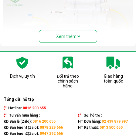
Xem thêm
Dịch vụ uy tín
Đổi trả theo
Giao hàng
chính sách
toàn quốc
Cấu tạo và nguyên lý hoạt động của
hãng
máy lọc nước RO
Tổng đài hỗ trợ
Cấu tạo cơ bản của máy lọc nước RO gồm:
Hotline:
0816 200 655
Lõi lọc thô
: Thường gồm 3 lõi lọc đầu tiên (PP, than
Tư vấn mua hàng :
Gọi hỗ trợ :
hoạt tính...) giúp loại bỏ bụi bẩn, cặn, rong rêu, mùi hôi,
KD Bán lẻ (Zalo):
0816 200 655
HT Đơn hàng:
02 439 879 997
clo dư…
KD Bán buôn1(Zalo):
0878 229 666
HT Kỹ thuật:
0813 500 650
KD Bán buôn2(Zalo):
0947 292 666
Màng lọc RO
: Là trái tim của máy. Màng RO có khe lọc