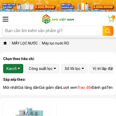
...
MÁY LỌC NƯỚC
Máy lọc nước RO
Chọn theo tiêu chí:
Karofi
Công suất lọc
Số lõi lọc
Vị trí lắp đặt
Sắp xếp theo:
Mới nhất
Giá tăng dần
Giá giảm dần
Lượt xem
Trao đổi
Đánh giá
Tên 