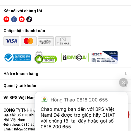
cực nhỏ (0.0001 micromet), chỉ cho phép các phân tử
nước tinh khiết đi qua, giữ lại hầu hết các vi khuẩn, virus,
Kết nối với chúng tôi
kim loại nặng, chất hóa học…
Lõi lọc nâng cấp (lõi chức năng)
: Có thể là lõi tạo
Chấp nhận thanh toán
khoáng, lõi hydrogen, lõi nano bạc… để bổ sung khoáng,
cân bằng pH, khử mùi, làm mềm nước, hoặc chống tái
nhiễm khuẩn.
Bình chứa nước
: Chứa nước tinh khiết đã được lọc sạch
để sử dụng.
Bơm áp và van điện từ
: Hỗ trợ vận hành, đảm bảo áp
Hỗ trợ khách hàng
lực lọc và tự động đóng/mở khi đầy nước.
Quản lý tài khoản
Về BPS Việt Nam
Hồng Thảo 0816 200 655
Chào mừng bạn đến với BPS Việt 
CÔNG TY TNHH ĐẦU TƯ VÀ THƯƠNG MẠI BPS VIỆT NAM
Nam! Để được trợ giúp hãy CHAT 
Địa chỉ:
Số H10 Khu đấu giá Ngô Thì Nhậm, Phường Hà Đông, Thành phố Hà
Nội, Việt Nam
với chúng tôi tại đây hoặc gọi số 
Điện thoại:
0816 200 655
0816.200.655
Email:
info@bpsvietnam.vn