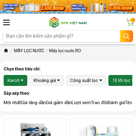
...
MÁY LỌC NƯỚC
Máy lọc nước RO
Chọn theo tiêu chí:
Karofi
Khoảng giá
Công suất lọc
10 lõi lọc
Sắp xếp theo:
Mới nhất
Giá tăng dần
Giá giảm dần
Lượt xem
Trao đổi
Đánh giá
Tên 