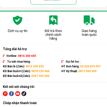
Dịch vụ uy tín
Đổi trả theo
Giao hàng
chính sách
toàn quốc
Cấu tạo và nguyên lý hoạt động của
hãng
máy lọc nước RO
Tổng đài hỗ trợ
Cấu tạo cơ bản của máy lọc nước RO gồm:
Hotline:
0816 200 655
Lõi lọc thô
: Thường gồm 3 lõi lọc đầu tiên (PP, than
Tư vấn mua hàng :
Gọi hỗ trợ :
hoạt tính...) giúp loại bỏ bụi bẩn, cặn, rong rêu, mùi hôi,
KD Bán lẻ (Zalo):
0816 200 655
HT Đơn hàng:
02 439 879 997
clo dư…
KD Bán buôn1(Zalo):
0878 229 666
HT Kỹ thuật:
0813 500 650
KD Bán buôn2(Zalo):
0947 292 666
Màng lọc RO
: Là trái tim của máy. Màng RO có khe lọc
cực nhỏ (0.0001 micromet), chỉ cho phép các phân tử
nước tinh khiết đi qua, giữ lại hầu hết các vi khuẩn, virus,
Kết nối với chúng tôi
kim loại nặng, chất hóa học…
Lõi lọc nâng cấp (lõi chức năng)
: Có thể là lõi tạo
Chấp nhận thanh toán
khoáng, lõi hydrogen, lõi nano bạc… để bổ sung khoáng,