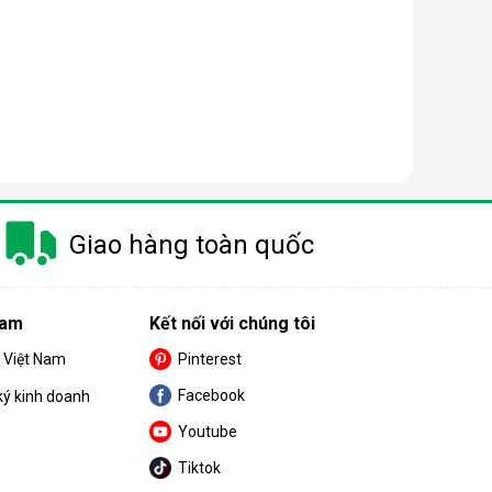
Giao hàng toàn quốc
Nam
Kết nối với chúng tôi
S Việt Nam
Pinterest
Facebook
ký kinh doanh
. Màng này chỉ cho phép các phân tử nước tinh khiết
Youtube
Tiktok
ch hợp trong máy. Sau khi đi qua
màng lọc RO
, nước