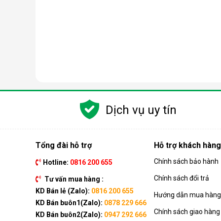
Dịch vụ uy tín
Tổng đài hỗ trợ
Hỗ trợ khách hàng
Chính sách bảo hành
Hotline:
0816 200 655
Nguyên lý hoạt động của máy lọc nước RO
Chính sách đổi trả
Tư vấn mua hàng :
Công nghệ RO dựa trên quá trình thẩm thấu ngược, t
KD Bán lẻ (Zalo):
0816 200 655
Hướng dẫn mua hàng 
đi qua, giữ lại gần như hoàn toàn tạp chất, vi khuẩn, 
KD Bán buôn1(Zalo):
0878 229 666
Chính sách giao hàng
Quá trình này đòi hỏi nguồn nước phải được đẩy lên
KD Bán buôn2(Zalo):
0947 292 666