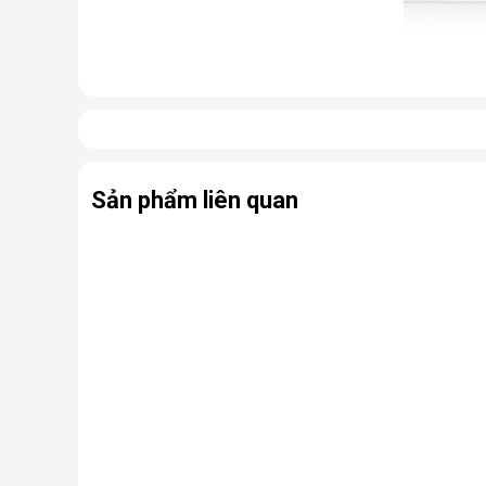
Cấu tạo và nguyên lý hoạt động 
Cấu tạo cơ bản của máy lọc nước RO gồm:
Lõi lọc thô
: Thường gồm 3 lõi lọc đầu tiên (PP, 
Sản phẩm liên quan
Màng lọc RO
: Là trái tim của máy. Màng RO c
virus, kim loại nặng, chất hóa học…
Lõi lọc nâng cấp (lõi chức năng)
: Có thể là
nhiễm khuẩn.
Bình chứa nước
: Chứa nước tinh khiết đã đượ
Bơm áp và van điện từ
: Hỗ trợ vận hành, đảm