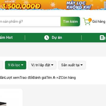
...
Tìm kiếm
Giỏ hàng
hẩm Hot
Dự án
9 lõi lọc
Vị trí lắp đặt
Sản xuất tại
dần
Lượt xem
Trao đổi
Đánh giá
Tên A->Z
Còn hàng