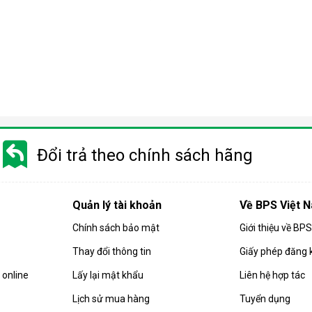
Đổi trả theo chính sách hãng
Quản lý tài khoản
Về BPS Việt 
Chính sách bảo mật
Giới thiệu về BP
Thay đổi thông tin
Giấy phép đăng 
rong đó nước được ép qua một màng lọc bán thấm nhờ áp lực cao
online
Lấy lại mật khẩu
Liên hệ hợp tác
virus, chất rắn hòa tan hay kim loại nặng.
Lịch sử mua hàng
Tuyển dụng
 áp suất cao hơn áp suất thẩm thấu tự nhiên, nhờ bơm tăng áp tí