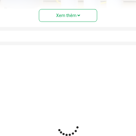
Xem thêm
của máy lọc nước RO
than hoạt tính...) giúp loại bỏ bụi bẩn, cặn, rong rêu, mùi hôi, clo 
ó khe lọc cực nhỏ (0.0001 micromet), chỉ cho phép các phân tử n
 lõi tạo khoáng, lõi hydrogen, lõi nano bạc… để bổ sung khoáng,
c lọc sạch để sử dụng.
 bảo áp lực lọc và tự động đóng/mở khi đầy nước.