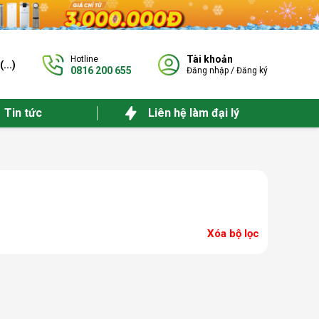
Tài khoản
Hotline
(
...
)
0816 200 655
Đăng nhập
/
Đăng ký
Tin tức
Liên hệ làm đại lý
Xóa bộ lọc