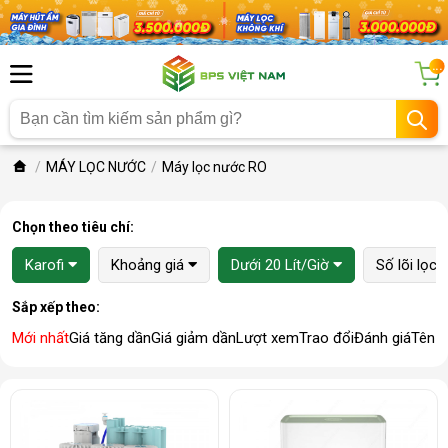
...
MÁY LỌC NƯỚC
Máy lọc nước RO
Chọn theo tiêu chí:
Karofi
Khoảng giá
Dưới 20 Lít/Giờ
Số lõi lọc
Sắp xếp theo:
Mới nhất
Giá tăng dần
Giá giảm dần
Lượt xem
Trao đổi
Đánh giá
Tên 