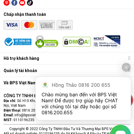
Lõi lọc nâng cấp (lõi chức năng)
: Có thể là lõi tạo
Chấp nhận thanh toán
khoáng, lõi hydrogen, lõi nano bạc… để bổ sung khoáng,
cân bằng pH, khử mùi, làm mềm nước, hoặc chống tái
nhiễm khuẩn.
Bình chứa nước
: Chứa nước tinh khiết đã được lọc sạch
để sử dụng.
Bơm áp và van điện từ
: Hỗ trợ vận hành, đảm bảo áp
Hỗ trợ khách hàng
lực lọc và tự động đóng/mở khi đầy nước.
Quản lý tài khoản
Về BPS Việt Nam
Hồng Thảo 0816 200 655
Chào mừng bạn đến với BPS Việt 
CÔNG TY TNHH ĐẦU TƯ VÀ THƯƠNG MẠI BPS VIỆT NAM
Nam! Để được trợ giúp hãy CHAT 
Địa chỉ:
Số H10 Khu đấu giá Ngô Thì Nhậm, Phường Hà Đông, Thành phố Hà
Nội, Việt Nam
với chúng tôi tại đây hoặc gọi số 
Điện thoại:
0816 200 655
0816.200.655
Email:
info@bpsvietnam.vn
MST:
0110196235
Copyright © 2022 Công Ty TNHH Đầu Tư Và Thương Mại BPS Việt Nam.
Mã số doanh nghiệp: 0110196235 do Sở Kế hoạch & Đầu tư TP Hà Nội cấp lần