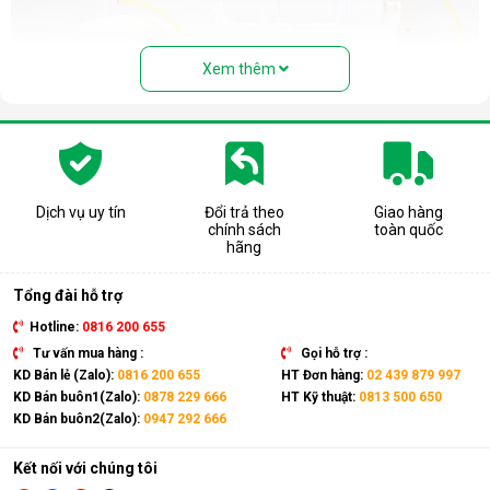
Xem thêm
Dịch vụ uy tín
Đổi trả theo
Giao hàng
chính sách
toàn quốc
Cấu tạo và nguyên lý hoạt động của
hãng
máy lọc nước RO
Tổng đài hỗ trợ
Cấu tạo cơ bản của máy lọc nước RO gồm:
Hotline:
0816 200 655
Lõi lọc thô
: Thường gồm 3 lõi lọc đầu tiên (PP, than
Tư vấn mua hàng :
Gọi hỗ trợ :
hoạt tính...) giúp loại bỏ bụi bẩn, cặn, rong rêu, mùi hôi,
KD Bán lẻ (Zalo):
0816 200 655
HT Đơn hàng:
02 439 879 997
clo dư…
KD Bán buôn1(Zalo):
0878 229 666
HT Kỹ thuật:
0813 500 650
KD Bán buôn2(Zalo):
0947 292 666
Màng lọc RO
: Là trái tim của máy. Màng RO có khe lọc
cực nhỏ (0.0001 micromet), chỉ cho phép các phân tử
nước tinh khiết đi qua, giữ lại hầu hết các vi khuẩn, virus,
Kết nối với chúng tôi
kim loại nặng, chất hóa học…