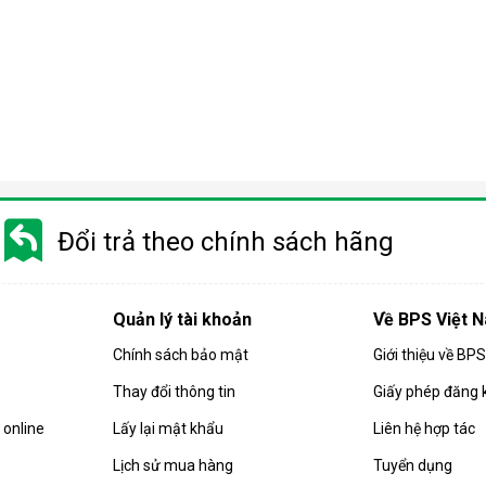
Đổi trả theo chính sách hãng
Quản lý tài khoản
Về BPS Việt 
Chính sách bảo mật
Giới thiệu về BP
Thay đổi thông tin
Giấy phép đăng 
rong đó nước được ép qua một màng lọc bán thấm nhờ áp lực cao
online
Lấy lại mật khẩu
Liên hệ hợp tác
virus, chất rắn hòa tan hay kim loại nặng.
Lịch sử mua hàng
Tuyển dụng
 áp suất cao hơn áp suất thẩm thấu tự nhiên, nhờ bơm tăng áp tí