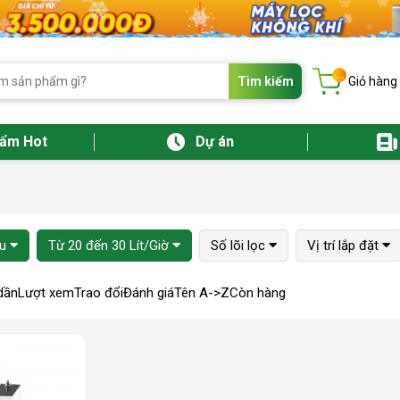
...
Tìm kiếm
Giỏ hàng
hẩm Hot
Dự án
ệu
Từ 20 đến 30 Lít/Giờ
Số lõi lọc
Vị trí lắp đặt
dần
Lượt xem
Trao đổi
Đánh giá
Tên A->Z
Còn hàng