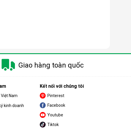
Giao hàng toàn quốc
Nam
Kết nối với chúng tôi
S Việt Nam
Pinterest
Facebook
ký kinh doanh
. Màng này chỉ cho phép các phân tử nước tinh khiết
Youtube
Tiktok
ch hợp trong máy. Sau khi đi qua
màng lọc RO
, nước