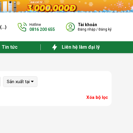
Tài khoản
Hotline
(
...
)
0816 200 655
Đăng nhập
/
Đăng ký
Tin tức
Liên hệ làm đại lý
Sản xuất tại
Xóa bộ lọc