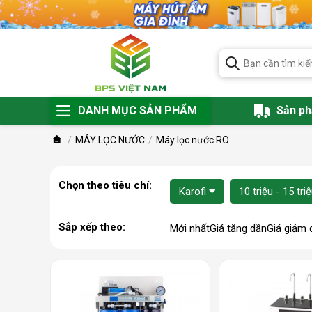
DANH MỤC SẢN PHẨM
Sản p
MÁY LỌC NƯỚC
Máy lọc nước RO
Chọn theo tiêu chí:
Karofi
10 triệu - 15 tri
Sắp xếp theo:
Mới nhất
Giá tăng dần
Giá giảm 