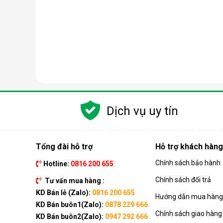
Dịch vụ uy tín
Tổng đài hỗ trợ
Hỗ trợ khách hàng
Chính sách bảo hành
Hotline:
0816 200 655
Nguyên lý hoạt động của máy lọc nước RO
Chính sách đổi trả
Tư vấn mua hàng :
Công nghệ RO dựa trên quá trình thẩm thấu ngược, t
KD Bán lẻ (Zalo):
0816 200 655
Hướng dẫn mua hàng 
đi qua, giữ lại gần như hoàn toàn tạp chất, vi khuẩn, 
KD Bán buôn1(Zalo):
0878 229 666
Chính sách giao hàng
Quá trình này đòi hỏi nguồn nước phải được đẩy lên
KD Bán buôn2(Zalo):
0947 292 666