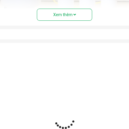
Xem thêm
của máy lọc nước RO
than hoạt tính...) giúp loại bỏ bụi bẩn, cặn, rong rêu, mùi hôi, clo 
ó khe lọc cực nhỏ (0.0001 micromet), chỉ cho phép các phân tử n
 lõi tạo khoáng, lõi hydrogen, lõi nano bạc… để bổ sung khoáng,
c lọc sạch để sử dụng.
 bảo áp lực lọc và tự động đóng/mở khi đầy nước.