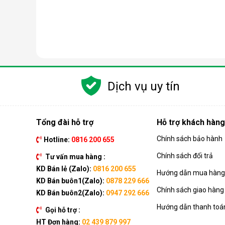
Dịch vụ uy tín
Tổng đài hỗ trợ
Hỗ trợ khách hàng
Chính sách bảo hành
Hotline:
0816 200 655
Nguyên lý hoạt động của máy lọc nước RO
Chính sách đổi trả
Tư vấn mua hàng :
Công nghệ RO dựa trên quá trình thẩm thấu ngược, t
KD Bán lẻ (Zalo):
0816 200 655
Hướng dẫn mua hàng 
đi qua, giữ lại gần như hoàn toàn tạp chất, vi khuẩn, 
KD Bán buôn1(Zalo):
0878 229 666
Chính sách giao hàng
Quá trình này đòi hỏi nguồn nước phải được đẩy lên
KD Bán buôn2(Zalo):
0947 292 666
gần như đạt độ tinh khiết tối đa, đáp ứng tiêu chuẩn 
Hướng dẫn thanh toá
Gọi hỗ trợ :
Điều đặc biệt của công nghệ này là khả năng loại 
HT Đơn hàng:
02 439 879 997