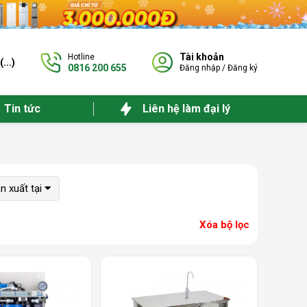
Tài khoản
Hotline
(
...
)
0816 200 655
Đăng nhập
/
Đăng ký
Tin tức
Liên hệ làm đại lý
n xuất tại
Xóa bộ lọc