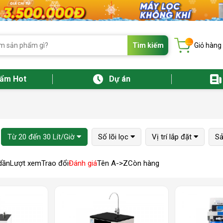
...
Tìm kiếm
Giỏ hàng
hẩm Hot
Dự án
Từ 20 đến 30 Lít/Giờ
Số lõi lọc
Vị trí lắp đặt
Sả
dần
Lượt xem
Trao đổi
Đánh giá
Tên A->Z
Còn hàng