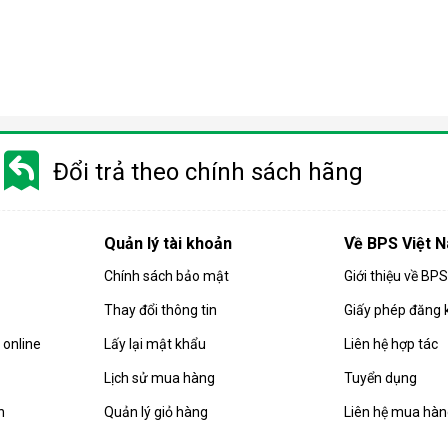
Đổi trả theo chính sách hãng
Quản lý tài khoản
Về BPS Việt 
Chính sách bảo mật
Giới thiệu về BP
Thay đổi thông tin
Giấy phép đăng 
rong đó nước được ép qua một màng lọc bán thấm nhờ áp lực cao
online
Lấy lại mật khẩu
Liên hệ hợp tác
virus, chất rắn hòa tan hay kim loại nặng.
Lịch sử mua hàng
Tuyển dụng
 áp suất cao hơn áp suất thẩm thấu tự nhiên, nhờ bơm tăng áp tí
nước uống trực tiếp.
n
Quản lý giỏ hàng
Liên hệ mua hà
bỏ đến 99,9% các chất ô nhiễm, giúp bạn an tâm hơn khi sử dụn