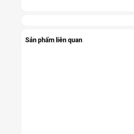
Cấu tạo và nguyên lý hoạt động 
Cấu tạo cơ bản của máy lọc nước RO gồm:
Lõi lọc thô
: Thường gồm 3 lõi lọc đầu tiên (PP, 
Sản phẩm liên quan
Màng lọc RO
: Là trái tim của máy. Màng RO c
virus, kim loại nặng, chất hóa học…
Lõi lọc nâng cấp (lõi chức năng)
: Có thể là
nhiễm khuẩn.
Bình chứa nước
: Chứa nước tinh khiết đã đượ
Bơm áp và van điện từ
: Hỗ trợ vận hành, đảm