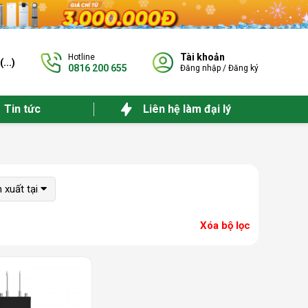
Tài khoản
Hotline
(
...
)
0816 200 655
Đăng nhập
/
Đăng ký
Tin tức
Liên hệ làm đại lý
 xuất tại
Xóa bộ lọc