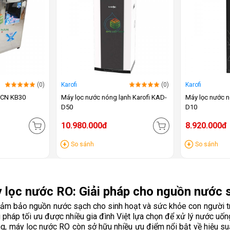
(0)
Karofi
(0)
Karofi
 BCN KB30
Máy lọc nước nóng lạnh Karofi KAD-
Máy lọc nước n
D50
D10
10.980.000đ
8.920.000đ
So sánh
So sánh
 lọc nước RO: Giải pháp cho nguồn nước 
đảm bảo nguồn nước sạch cho sinh hoạt và sức khỏe con người trở
 pháp tối ưu được nhiều gia đình Việt lựa chọn để xử lý nước uống
 máy lọc nước RO còn sở hữu nhiều ưu điểm nổi bật về hiệu suất l