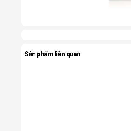
Cấu tạo và nguyên lý hoạt động 
Cấu tạo cơ bản của máy lọc nước RO gồm:
Lõi lọc thô
: Thường gồm 3 lõi lọc đầu tiên (PP, 
Sản phẩm liên quan
Màng lọc RO
: Là trái tim của máy. Màng RO c
virus, kim loại nặng, chất hóa học…
Lõi lọc nâng cấp (lõi chức năng)
: Có thể là
nhiễm khuẩn.
Bình chứa nước
: Chứa nước tinh khiết đã đượ
Bơm áp và van điện từ
: Hỗ trợ vận hành, đảm