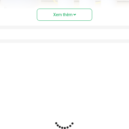
Xem thêm
của máy lọc nước RO
than hoạt tính...) giúp loại bỏ bụi bẩn, cặn, rong rêu, mùi hôi, clo 
ó khe lọc cực nhỏ (0.0001 micromet), chỉ cho phép các phân tử n
 lõi tạo khoáng, lõi hydrogen, lõi nano bạc… để bổ sung khoáng,
c lọc sạch để sử dụng.
 bảo áp lực lọc và tự động đóng/mở khi đầy nước.