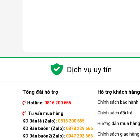
Dịch vụ uy tín
Tổng đài hỗ trợ
Hỗ trợ khách hàng
Chính sách bảo hành
Hotline:
0816 200 655
Nguyên lý hoạt động của máy lọc nước RO
Chính sách đổi trả
Tư vấn mua hàng :
Công nghệ RO dựa trên quá trình thẩm thấu ngược, t
KD Bán lẻ (Zalo):
0816 200 655
Hướng dẫn mua hàng 
đi qua, giữ lại gần như hoàn toàn tạp chất, vi khuẩn, 
KD Bán buôn1(Zalo):
0878 229 666
Chính sách giao hàng
Quá trình này đòi hỏi nguồn nước phải được đẩy lên
KD Bán buôn2(Zalo):
0947 292 666