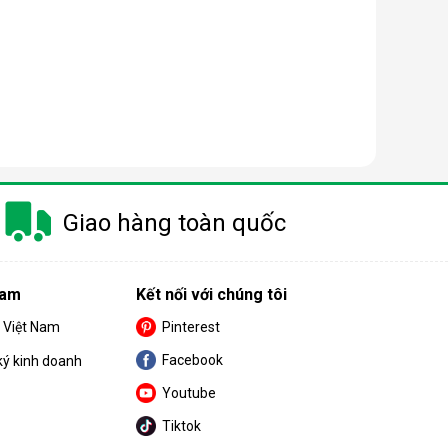
Giao hàng toàn quốc
Nam
Kết nối với chúng tôi
S Việt Nam
Pinterest
Facebook
ký kinh doanh
. Màng này chỉ cho phép các phân tử nước tinh khiết
Youtube
Tiktok
ch hợp trong máy. Sau khi đi qua
màng lọc RO
, nước