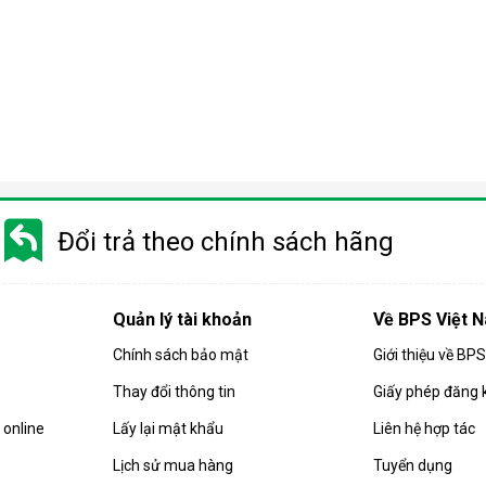
Đổi trả theo chính sách hãng
Quản lý tài khoản
Về BPS Việt 
Chính sách bảo mật
Giới thiệu về BP
Thay đổi thông tin
Giấy phép đăng 
rong đó nước được ép qua một màng lọc bán thấm nhờ áp lực cao
online
Lấy lại mật khẩu
Liên hệ hợp tác
virus, chất rắn hòa tan hay kim loại nặng.
Lịch sử mua hàng
Tuyển dụng
 áp suất cao hơn áp suất thẩm thấu tự nhiên, nhờ bơm tăng áp tí