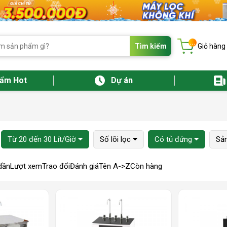
...
Tìm kiếm
Giỏ hàng
hẩm Hot
Dự án
Từ 20 đến 30 Lít/Giờ
Số lõi lọc
Có tủ đứng
Sản
dần
Lượt xem
Trao đổi
Đánh giá
Tên A->Z
Còn hàng