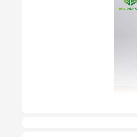
Cấu tạo và nguyên lý hoạt động 
Cấu tạo cơ bản của máy lọc nước RO gồm:
Lõi lọc thô
: Thường gồm 3 lõi lọc đầu tiên (PP, 