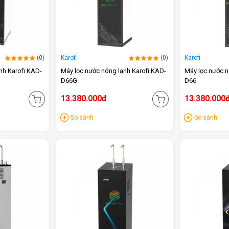
(0)
Karofi
(0)
Karofi
nh Karofi KAD-
Máy lọc nước nóng lạnh Karofi KAD-
Máy lọc nước n
D66G
D66
13.380.000đ
13.380.000
So sánh
So sánh