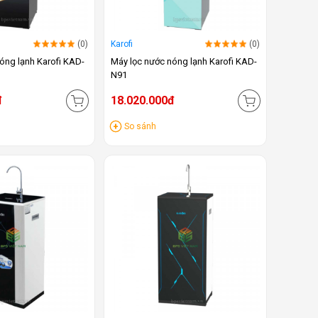
(0)
Karofi
(0)
óng lạnh Karofi KAD-
Máy lọc nước nóng lạnh Karofi KAD-
N91
đ
18.020.000đ
So sánh