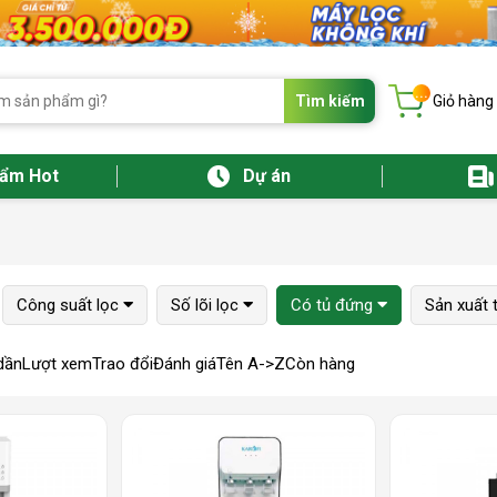
...
Tìm kiếm
Giỏ hàng
hẩm Hot
Dự án
Công suất lọc
Số lõi lọc
Có tủ đứng
Sản xuất t
dần
Lượt xem
Trao đổi
Đánh giá
Tên A->Z
Còn hàng