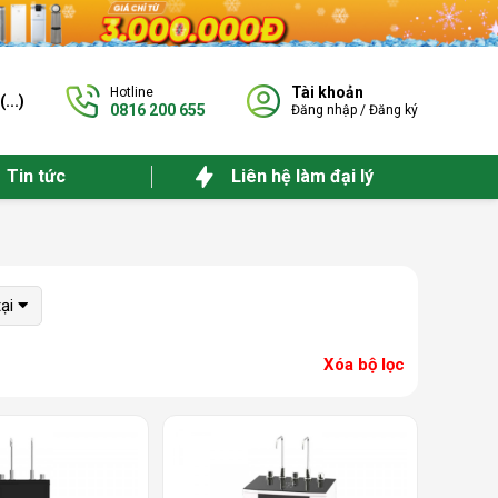
Tài khoản
Hotline
(
...
)
0816 200 655
Đăng nhập
/
Đăng ký
Tin tức
Liên hệ làm đại lý
ại
Xóa bộ lọc