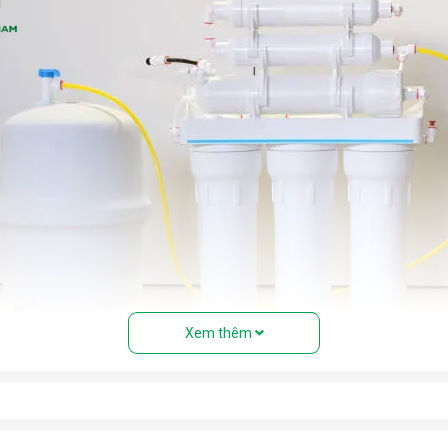
Xem thêm
của máy lọc nước RO
than hoạt tính...) giúp loại bỏ bụi bẩn, cặn, rong rêu, mùi hôi, clo 