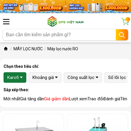
...
MÁY LỌC NƯỚC
Máy lọc nước RO
Chọn theo tiêu chí:
Karofi
Khoảng giá
Công suất lọc
Số lõi lọc
Sắp xếp theo:
Mới nhất
Giá tăng dần
Giá giảm dần
Lượt xem
Trao đổi
Đánh giá
Tên 