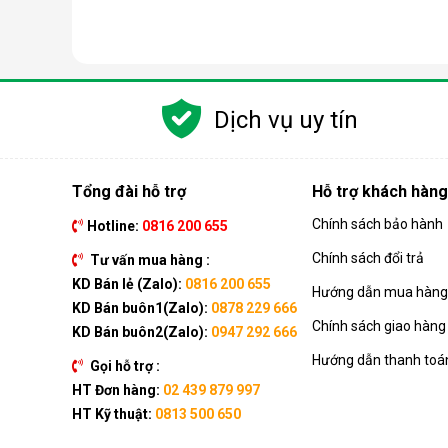
Dịch vụ uy tín
Tổng đài hỗ trợ
Hỗ trợ khách hàng
Chính sách bảo hành
Hotline:
0816 200 655
Nguyên lý hoạt động của máy lọc nước RO
Chính sách đổi trả
Tư vấn mua hàng :
Công nghệ RO dựa trên quá trình thẩm thấu ngược, t
KD Bán lẻ (Zalo):
0816 200 655
Hướng dẫn mua hàng 
đi qua, giữ lại gần như hoàn toàn tạp chất, vi khuẩn, 
KD Bán buôn1(Zalo):
0878 229 666
Chính sách giao hàng
Quá trình này đòi hỏi nguồn nước phải được đẩy lên
KD Bán buôn2(Zalo):
0947 292 666
gần như đạt độ tinh khiết tối đa, đáp ứng tiêu chuẩn 
Hướng dẫn thanh toá
Gọi hỗ trợ :
Điều đặc biệt của công nghệ này là khả năng loại 
HT Đơn hàng:
02 439 879 997
nước giếng khoan.
HT Kỹ thuật:
0813 500 650
Khi so sánh với nhiều công nghệ khác như
Nano
, thì