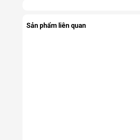
Cấu tạo và nguyên lý hoạt động 
Cấu tạo cơ bản của máy lọc nước RO gồm:
Lõi lọc thô
: Thường gồm 3 lõi lọc đầu tiên (PP, 
Sản phẩm liên quan
Màng lọc RO
: Là trái tim của máy. Màng RO c
virus, kim loại nặng, chất hóa học…
Lõi lọc nâng cấp (lõi chức năng)
: Có thể là
nhiễm khuẩn.
Bình chứa nước
: Chứa nước tinh khiết đã đượ
Bơm áp và van điện từ
: Hỗ trợ vận hành, đảm