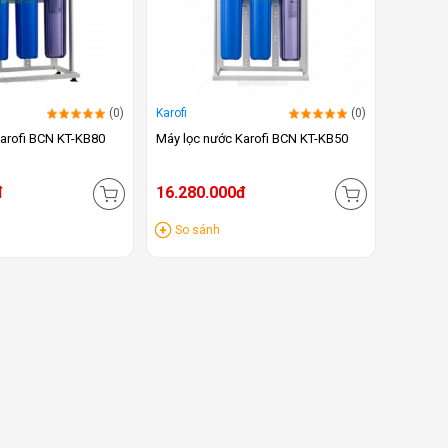
(0)
Karofi
(0)
arofi BCN KT-KB80
Máy lọc nước Karofi BCN KT-KB50
đ
16.280.000đ
So sánh