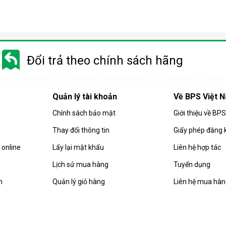
Đổi trả theo chính sách hãng
Quản lý tài khoản
Về BPS Việt 
Chính sách bảo mật
Giới thiệu về BP
Thay đổi thông tin
Giấy phép đăng 
rong đó nước được ép qua một màng lọc bán thấm nhờ áp lực cao
online
Lấy lại mật khẩu
Liên hệ hợp tác
virus, chất rắn hòa tan hay kim loại nặng.
Lịch sử mua hàng
Tuyển dụng
 áp suất cao hơn áp suất thẩm thấu tự nhiên, nhờ bơm tăng áp tí
nước uống trực tiếp.
n
Quản lý giỏ hàng
Liên hệ mua hà
bỏ đến 99,9% các chất ô nhiễm, giúp bạn an tâm hơn khi sử dụn
 lọc nước theo công nghệ thẩm thấu ngược RO vẫn vượt trội hơn vì t