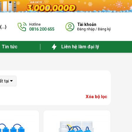
Tài khoản
Hotline
(
...
)
0816 200 655
Đăng nhập
/
Đăng ký
Tin tức
Liên hệ làm đại lý
t tại
Xóa bộ lọc