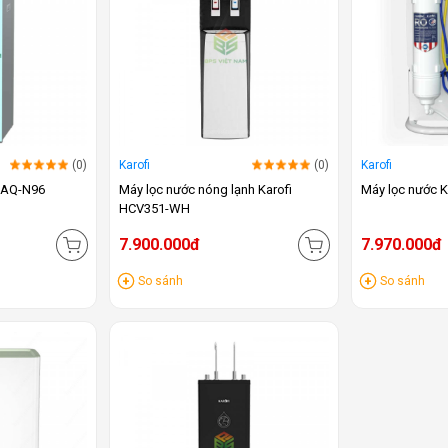
(0)
Karofi
(0)
Karofi
 KAQ-N96
Máy lọc nước nóng lạnh Karofi
Máy lọc nước 
HCV351-WH
7.900.000đ
7.970.000đ
So sánh
So sánh