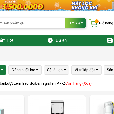
...
Tìm kiếm
Giỏ hàng
hẩm Hot
Dự án
Công suất lọc
Số lõi lọc
Vị trí lắp đặt
Sản 
dần
Lượt xem
Trao đổi
Đánh giá
Tên A->Z
Còn hàng (Xóa)