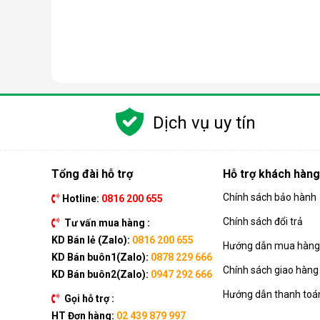
Dịch vụ uy tín
Tổng đài hỗ trợ
Hỗ trợ khách hàng
Chính sách bảo hành
Hotline:
0816 200 655
Nguyên lý hoạt động của máy lọc nước RO
Chính sách đổi trả
Tư vấn mua hàng :
Công nghệ RO dựa trên quá trình thẩm thấu ngược, t
KD Bán lẻ (Zalo):
0816 200 655
Hướng dẫn mua hàng 
đi qua, giữ lại gần như hoàn toàn tạp chất, vi khuẩn, 
KD Bán buôn1(Zalo):
0878 229 666
Chính sách giao hàng
Quá trình này đòi hỏi nguồn nước phải được đẩy lên
KD Bán buôn2(Zalo):
0947 292 666
gần như đạt độ tinh khiết tối đa, đáp ứng tiêu chuẩn 
Hướng dẫn thanh toá
Gọi hỗ trợ :
Điều đặc biệt của công nghệ này là khả năng loại 
HT Đơn hàng:
02 439 879 997