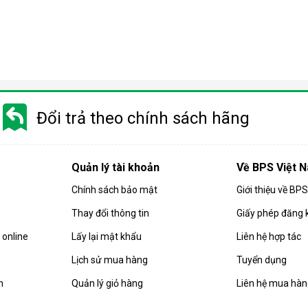
Đổi trả theo chính sách hãng
Quản lý tài khoản
Về BPS Việt 
Chính sách bảo mật
Giới thiệu về BP
Thay đổi thông tin
Giấy phép đăng 
rong đó nước được ép qua một màng lọc bán thấm nhờ áp lực cao
online
Lấy lại mật khẩu
Liên hệ hợp tác
virus, chất rắn hòa tan hay kim loại nặng.
Lịch sử mua hàng
Tuyển dụng
 áp suất cao hơn áp suất thẩm thấu tự nhiên, nhờ bơm tăng áp tí
nước uống trực tiếp.
n
Quản lý giỏ hàng
Liên hệ mua hà
bỏ đến 99,9% các chất ô nhiễm, giúp bạn an tâm hơn khi sử dụn