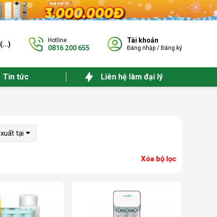
Tài khoản
Hotline
(
...
)
0816 200 655
Đăng nhập
/
Đăng ký
Tin tức
Liên hệ làm đại lý
xuất tại
Xóa bộ lọc