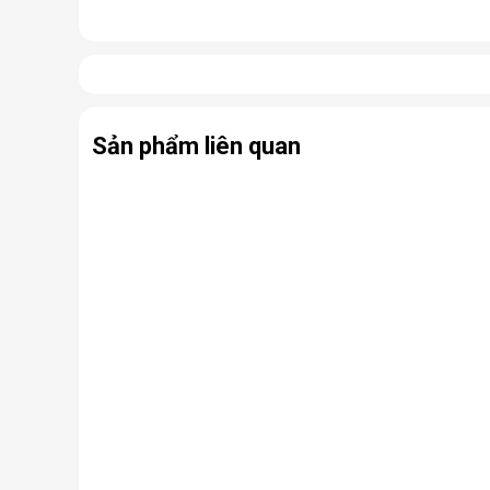
Cấu tạo và nguyên lý hoạt động 
Cấu tạo cơ bản của máy lọc nước RO gồm:
Lõi lọc thô
: Thường gồm 3 lõi lọc đầu tiên (PP, 
Sản phẩm liên quan
Màng lọc RO
: Là trái tim của máy. Màng RO c
virus, kim loại nặng, chất hóa học…
Lõi lọc nâng cấp (lõi chức năng)
: Có thể là
nhiễm khuẩn.
Bình chứa nước
: Chứa nước tinh khiết đã đượ
Bơm áp và van điện từ
: Hỗ trợ vận hành, đảm