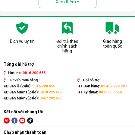
Xem thêm
Dịch vụ uy tín
Đổi trả theo
Giao hàng
chính sách
toàn quốc
Cấu tạo và nguyên lý hoạt động của
hãng
máy lọc nước RO
Tổng đài hỗ trợ
Cấu tạo cơ bản của máy lọc nước RO gồm:
Hotline:
0816 200 655
Lõi lọc thô
: Thường gồm 3 lõi lọc đầu tiên (PP, than
Tư vấn mua hàng :
Gọi hỗ trợ :
hoạt tính...) giúp loại bỏ bụi bẩn, cặn, rong rêu, mùi hôi,
KD Bán lẻ (Zalo):
0816 200 655
HT Đơn hàng:
02 439 879 997
clo dư…
KD Bán buôn1(Zalo):
0878 229 666
HT Kỹ thuật:
0813 500 650
KD Bán buôn2(Zalo):
0947 292 666
Màng lọc RO
: Là trái tim của máy. Màng RO có khe lọc
cực nhỏ (0.0001 micromet), chỉ cho phép các phân tử
nước tinh khiết đi qua, giữ lại hầu hết các vi khuẩn, virus,
Kết nối với chúng tôi
kim loại nặng, chất hóa học…
Lõi lọc nâng cấp (lõi chức năng)
: Có thể là lõi tạo
Chấp nhận thanh toán
khoáng, lõi hydrogen, lõi nano bạc… để bổ sung khoáng,