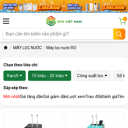
...
MÁY LỌC NƯỚC
Máy lọc nước RO
Chọn theo tiêu chí:
Karofi
15 triệu - 20 triệu
Công suất lọc
Số lõi
Sắp xếp theo:
Mới nhất
Giá tăng dần
Giá giảm dần
Lượt xem
Trao đổi
Đánh giá
Tên 