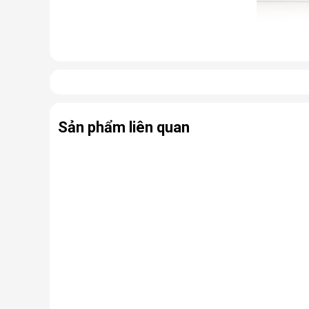
Cấu tạo và nguyên lý hoạt động 
Cấu tạo cơ bản của máy lọc nước RO gồm:
Lõi lọc thô
: Thường gồm 3 lõi lọc đầu tiên (PP, 
Sản phẩm liên quan
Màng lọc RO
: Là trái tim của máy. Màng RO c
virus, kim loại nặng, chất hóa học…
Lõi lọc nâng cấp (lõi chức năng)
: Có thể là
nhiễm khuẩn.
Bình chứa nước
: Chứa nước tinh khiết đã đượ
Bơm áp và van điện từ
: Hỗ trợ vận hành, đảm