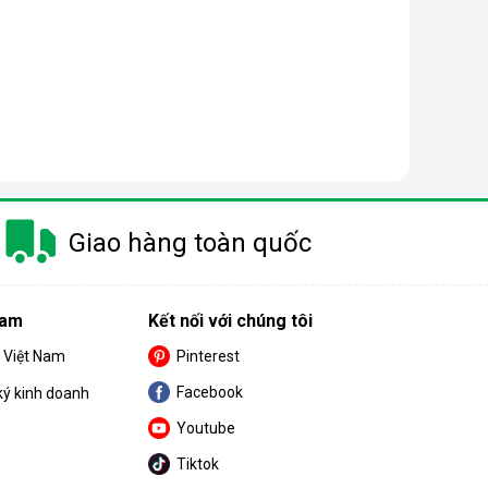
Giao hàng toàn quốc
Nam
Kết nối với chúng tôi
S Việt Nam
Pinterest
Facebook
ký kinh doanh
. Màng này chỉ cho phép các phân tử nước tinh khiết
Youtube
Tiktok
ch hợp trong máy. Sau khi đi qua
màng lọc RO
, nước