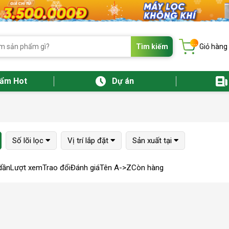
...
Tìm kiếm
Giỏ hàng
hẩm Hot
Dự án
Số lõi lọc
Vị trí lắp đặt
Sản xuất tại
dần
Lượt xem
Trao đổi
Đánh giá
Tên A->Z
Còn hàng