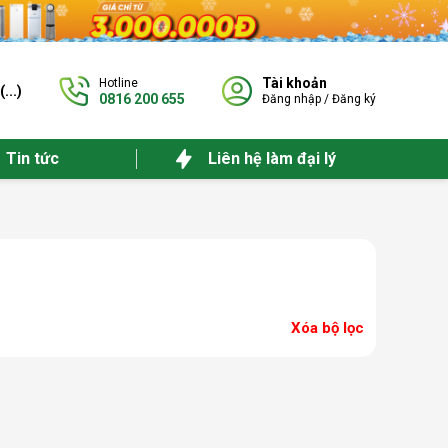
Tài khoản
Hotline
(
...
)
0816 200 655
Đăng nhập
/
Đăng ký
Tin tức
Liên hệ làm đại lý
Xóa bộ lọc