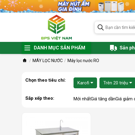
DANH MỤC SẢN PHẨM
Sản p
MÁY LỌC NƯỚC
Máy lọc nước RO
Chọn theo tiêu chí:
Karofi
Trên 20 triệu
Sắp xếp theo:
Mới nhất
Giá tăng dần
Giá giảm 