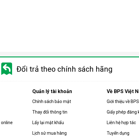
Đổi trả theo chính sách hãng
Quản lý tài khoản
Về BPS Việt 
Chính sách bảo mật
Giới thiệu về BP
Thay đổi thông tin
Giấy phép đăng 
rong đó nước được ép qua một màng lọc bán thấm nhờ áp lực cao
online
Lấy lại mật khẩu
Liên hệ hợp tác
virus, chất rắn hòa tan hay kim loại nặng.
Lịch sử mua hàng
Tuyển dụng
 áp suất cao hơn áp suất thẩm thấu tự nhiên, nhờ bơm tăng áp tí