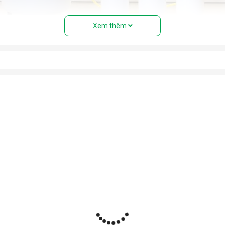
Xem thêm
của máy lọc nước RO
than hoạt tính...) giúp loại bỏ bụi bẩn, cặn, rong rêu, mùi hôi, clo 
ó khe lọc cực nhỏ (0.0001 micromet), chỉ cho phép các phân tử n
 lõi tạo khoáng, lõi hydrogen, lõi nano bạc… để bổ sung khoáng,
c lọc sạch để sử dụng.
 bảo áp lực lọc và tự động đóng/mở khi đầy nước.