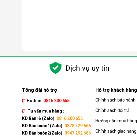
Dịch vụ uy tín
Tổng đài hỗ trợ
Hỗ trợ khách hàng
Chính sách bảo hành
Hotline:
0816 200 655
Nguyên lý hoạt động của máy lọc nước RO
Chính sách đổi trả
Tư vấn mua hàng :
Công nghệ RO dựa trên quá trình thẩm thấu ngược, t
KD Bán lẻ (Zalo):
0816 200 655
Hướng dẫn mua hàng 
đi qua, giữ lại gần như hoàn toàn tạp chất, vi khuẩn, 
KD Bán buôn1(Zalo):
0878 229 666
Chính sách giao hàng
Quá trình này đòi hỏi nguồn nước phải được đẩy lên
KD Bán buôn2(Zalo):
0947 292 666