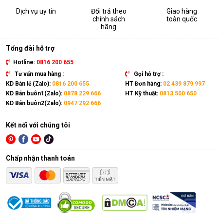
Dịch vụ uy tín
Đổi trả theo
Giao hàng
chính sách
toàn quốc
Cấu tạo và nguyên lý hoạt động của
hãng
máy lọc nước RO
Tổng đài hỗ trợ
Cấu tạo cơ bản của máy lọc nước RO gồm:
Hotline:
0816 200 655
Lõi lọc thô
: Thường gồm 3 lõi lọc đầu tiên (PP, than
Tư vấn mua hàng :
Gọi hỗ trợ :
hoạt tính...) giúp loại bỏ bụi bẩn, cặn, rong rêu, mùi hôi,
KD Bán lẻ (Zalo):
0816 200 655
HT Đơn hàng:
02 439 879 997
clo dư…
KD Bán buôn1(Zalo):
0878 229 666
HT Kỹ thuật:
0813 500 650
KD Bán buôn2(Zalo):
0947 292 666
Màng lọc RO
: Là trái tim của máy. Màng RO có khe lọc
cực nhỏ (0.0001 micromet), chỉ cho phép các phân tử
nước tinh khiết đi qua, giữ lại hầu hết các vi khuẩn, virus,
Kết nối với chúng tôi
kim loại nặng, chất hóa học…
Lõi lọc nâng cấp (lõi chức năng)
: Có thể là lõi tạo
Chấp nhận thanh toán
khoáng, lõi hydrogen, lõi nano bạc… để bổ sung khoáng,
cân bằng pH, khử mùi, làm mềm nước, hoặc chống tái
nhiễm khuẩn.
Bình chứa nước
: Chứa nước tinh khiết đã được lọc sạch
để sử dụng.