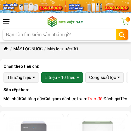
...
MÁY LỌC NƯỚC
Máy lọc nước RO
Chọn theo tiêu chí:
Thương hiệu
5 triệu - 10 triệu
Công suất lọc
Sắp xếp theo:
Mới nhất
Giá tăng dần
Giá giảm dần
Lượt xem
Trao đổi
Đánh giá
Tên 