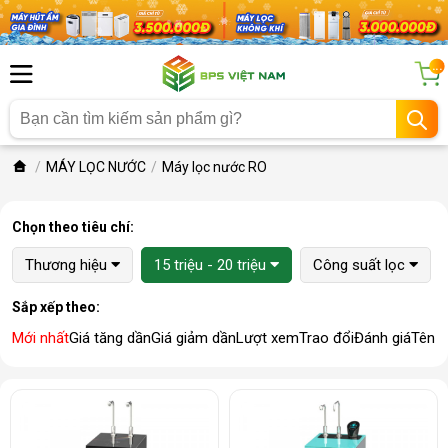
...
MÁY LỌC NƯỚC
Máy lọc nước RO
Chọn theo tiêu chí:
Thương hiệu
15 triệu - 20 triệu
Công suất lọc
Sắp xếp theo:
Mới nhất
Giá tăng dần
Giá giảm dần
Lượt xem
Trao đổi
Đánh giá
Tên 