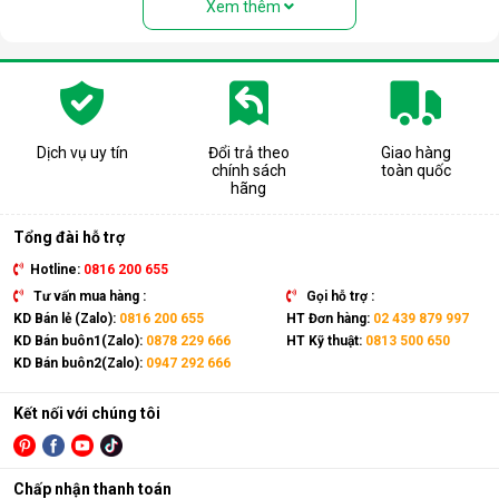
Xem thêm
Dịch vụ uy tín
Đổi trả theo
Giao hàng
chính sách
toàn quốc
Cấu tạo và nguyên lý hoạt động của
hãng
máy lọc nước RO
Tổng đài hỗ trợ
Cấu tạo cơ bản của máy lọc nước RO gồm:
Hotline:
0816 200 655
Lõi lọc thô
: Thường gồm 3 lõi lọc đầu tiên (PP, than
Tư vấn mua hàng :
Gọi hỗ trợ :
hoạt tính...) giúp loại bỏ bụi bẩn, cặn, rong rêu, mùi hôi,
KD Bán lẻ (Zalo):
0816 200 655
HT Đơn hàng:
02 439 879 997
clo dư…
KD Bán buôn1(Zalo):
0878 229 666
HT Kỹ thuật:
0813 500 650
KD Bán buôn2(Zalo):
0947 292 666
Màng lọc RO
: Là trái tim của máy. Màng RO có khe lọc
cực nhỏ (0.0001 micromet), chỉ cho phép các phân tử
nước tinh khiết đi qua, giữ lại hầu hết các vi khuẩn, virus,
Kết nối với chúng tôi
kim loại nặng, chất hóa học…
Lõi lọc nâng cấp (lõi chức năng)
: Có thể là lõi tạo
Chấp nhận thanh toán
khoáng, lõi hydrogen, lõi nano bạc… để bổ sung khoáng,