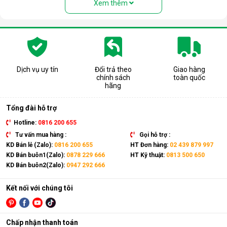
Xem thêm
Dịch vụ uy tín
Đổi trả theo
Giao hàng
chính sách
toàn quốc
Cấu tạo và nguyên lý hoạt động của
hãng
máy lọc nước RO
Tổng đài hỗ trợ
Cấu tạo cơ bản của máy lọc nước RO gồm:
Hotline:
0816 200 655
Lõi lọc thô
: Thường gồm 3 lõi lọc đầu tiên (PP, than
Tư vấn mua hàng :
Gọi hỗ trợ :
hoạt tính...) giúp loại bỏ bụi bẩn, cặn, rong rêu, mùi hôi,
KD Bán lẻ (Zalo):
0816 200 655
HT Đơn hàng:
02 439 879 997
clo dư…
KD Bán buôn1(Zalo):
0878 229 666
HT Kỹ thuật:
0813 500 650
KD Bán buôn2(Zalo):
0947 292 666
Màng lọc RO
: Là trái tim của máy. Màng RO có khe lọc
cực nhỏ (0.0001 micromet), chỉ cho phép các phân tử
nước tinh khiết đi qua, giữ lại hầu hết các vi khuẩn, virus,
Kết nối với chúng tôi
kim loại nặng, chất hóa học…
Lõi lọc nâng cấp (lõi chức năng)
: Có thể là lõi tạo
Chấp nhận thanh toán
khoáng, lõi hydrogen, lõi nano bạc… để bổ sung khoáng,