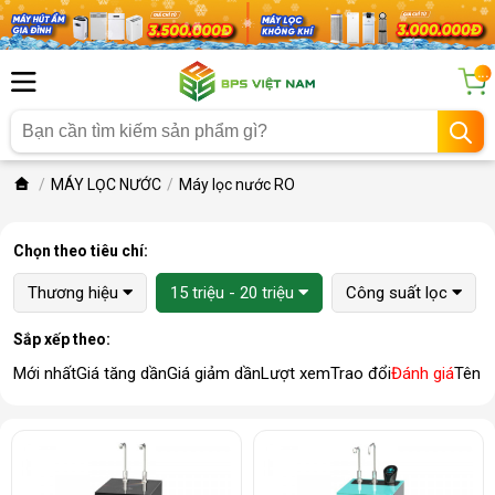
...
MÁY LỌC NƯỚC
Máy lọc nước RO
Chọn theo tiêu chí:
Thương hiệu
15 triệu - 20 triệu
Công suất lọc
Sắp xếp theo:
Mới nhất
Giá tăng dần
Giá giảm dần
Lượt xem
Trao đổi
Đánh giá
Tên 