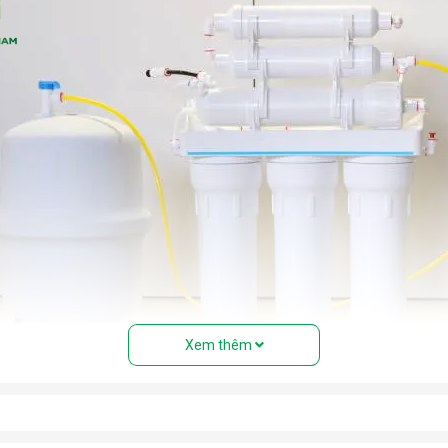
Xem thêm
của máy lọc nước RO