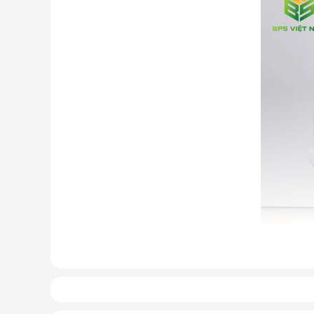
Cấu tạo và nguyên lý hoạt động 
Cấu tạo cơ bản của máy lọc nước RO gồm: