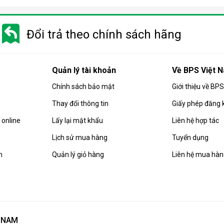
Đổi trả theo chính sách hãng
Quản lý tài khoản
Về BPS Việt 
Chính sách bảo mật
Giới thiệu về BP
Thay đổi thông tin
Giấy phép đăng 
rong đó nước được ép qua một màng lọc bán thấm nhờ áp lực cao
online
Lấy lại mật khẩu
Liên hệ hợp tác
virus, chất rắn hòa tan hay kim loại nặng.
Lịch sử mua hàng
Tuyển dụng
 áp suất cao hơn áp suất thẩm thấu tự nhiên, nhờ bơm tăng áp tí
nước uống trực tiếp.
n
Quản lý giỏ hàng
Liên hệ mua hà
bỏ đến 99,9% các chất ô nhiễm, giúp bạn an tâm hơn khi sử dụn
 lọc nước theo công nghệ thẩm thấu ngược RO vẫn vượt trội hơn vì t
 các khoáng chất tự nhiên, do đó hầu hết các máy RO hiện nay đều
T NAM