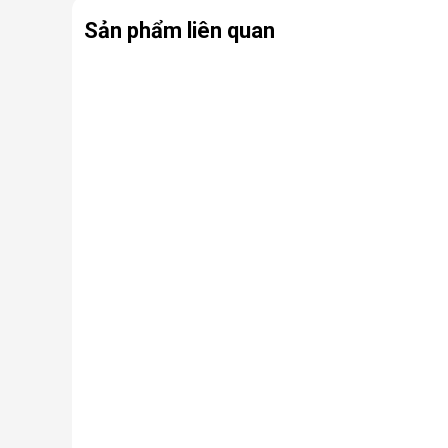
Lõi lọc thô
: Thường gồm 3 lõi lọc đầu tiên (PP, 
Sản phẩm liên quan
Màng lọc RO
: Là trái tim của máy. Màng RO c
virus, kim loại nặng, chất hóa học…
Lõi lọc nâng cấp (lõi chức năng)
: Có thể là
nhiễm khuẩn.
Bình chứa nước
: Chứa nước tinh khiết đã đượ
Bơm áp và van điện từ
: Hỗ trợ vận hành, đảm