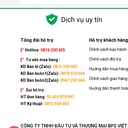
Dịch vụ uy tín
Tổng đài hỗ trợ
Hỗ trợ khách hàng
Chính sách bảo hành
Hotline:
0816 200 655
Nguyên lý hoạt động của máy lọc nước RO
Chính sách đổi trả
Tư vấn mua hàng :
Công nghệ RO dựa trên quá trình thẩm thấu ngược, t
KD Bán lẻ (Zalo):
0816 200 655
Hướng dẫn mua hàng 
đi qua, giữ lại gần như hoàn toàn tạp chất, vi khuẩn, 
KD Bán buôn1(Zalo):
0878 229 666
Chính sách giao hàng
Quá trình này đòi hỏi nguồn nước phải được đẩy lên
KD Bán buôn2(Zalo):
0947 292 666
gần như đạt độ tinh khiết tối đa, đáp ứng tiêu chuẩn 
Hướng dẫn thanh toá
Gọi hỗ trợ :
Điều đặc biệt của công nghệ này là khả năng loại 
HT Đơn hàng:
02 439 879 997
nước giếng khoan.
HT Kỹ thuật:
0813 500 650
Khi so sánh với nhiều công nghệ khác như
Nano
, thì
Tuy nhiên, nó cũng đồng nghĩa với việc loại bỏ luôn
CÔNG TY TNHH ĐẦU TƯ VÀ THƯƠNG MẠI BPS VIỆ
Sơ đồ máy lọc nước RO