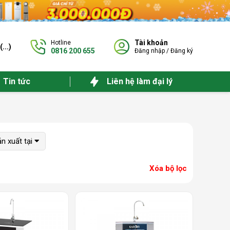
Tài khoản
Hotline
(
...
)
0816 200 655
Đăng nhập
/
Đăng ký
Tin tức
Liên hệ làm đại lý
n xuất tại
Xóa bộ lọc