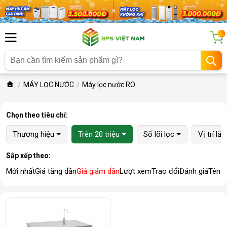
...
MÁY LỌC NƯỚC
Máy lọc nước RO
Chọn theo tiêu chí:
Thương hiệu
Trên 20 triệu
Số lõi lọc
Vị trí lắ
Sắp xếp theo:
Mới nhất
Giá tăng dần
Giá giảm dần
Lượt xem
Trao đổi
Đánh giá
Tên 