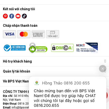
cực nhỏ (0.0001 micromet), chỉ cho phép các phân tử
nước tinh khiết đi qua, giữ lại hầu hết các vi khuẩn, virus,
Kết nối với chúng tôi
kim loại nặng, chất hóa học…
Lõi lọc nâng cấp (lõi chức năng)
: Có thể là lõi tạo
Chấp nhận thanh toán
khoáng, lõi hydrogen, lõi nano bạc… để bổ sung khoáng,
cân bằng pH, khử mùi, làm mềm nước, hoặc chống tái
nhiễm khuẩn.
Bình chứa nước
: Chứa nước tinh khiết đã được lọc sạch
để sử dụng.
Bơm áp và van điện từ
: Hỗ trợ vận hành, đảm bảo áp
Hỗ trợ khách hàng
lực lọc và tự động đóng/mở khi đầy nước.
Quản lý tài khoản
Về BPS Việt Nam
Hồng Thảo 0816 200 655
Chào mừng bạn đến với BPS Việt 
CÔNG TY TNHH ĐẦU TƯ VÀ THƯƠNG MẠI BPS VIỆT NAM
Nam! Để được trợ giúp hãy CHAT 
Địa chỉ:
Số H10 Khu đấu giá Ngô Thì Nhậm, Phường Hà Đông, Thành phố Hà
Nội, Việt Nam
với chúng tôi tại đây hoặc gọi số 
Điện thoại:
0816 200 655
0816.200.655
Email:
info@bpsvietnam.vn