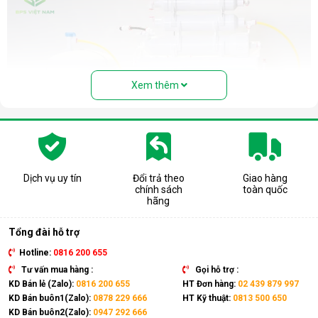
Xem thêm
Dịch vụ uy tín
Đổi trả theo
Giao hàng
chính sách
toàn quốc
Cấu tạo và nguyên lý hoạt động của
hãng
máy lọc nước RO
Tổng đài hỗ trợ
Cấu tạo cơ bản của máy lọc nước RO gồm:
Hotline:
0816 200 655
Lõi lọc thô
: Thường gồm 3 lõi lọc đầu tiên (PP, than
Tư vấn mua hàng :
Gọi hỗ trợ :
hoạt tính...) giúp loại bỏ bụi bẩn, cặn, rong rêu, mùi hôi,
KD Bán lẻ (Zalo):
0816 200 655
HT Đơn hàng:
02 439 879 997
clo dư…
KD Bán buôn1(Zalo):
0878 229 666
HT Kỹ thuật:
0813 500 650
KD Bán buôn2(Zalo):
0947 292 666
Màng lọc RO
: Là trái tim của máy. Màng RO có khe lọc