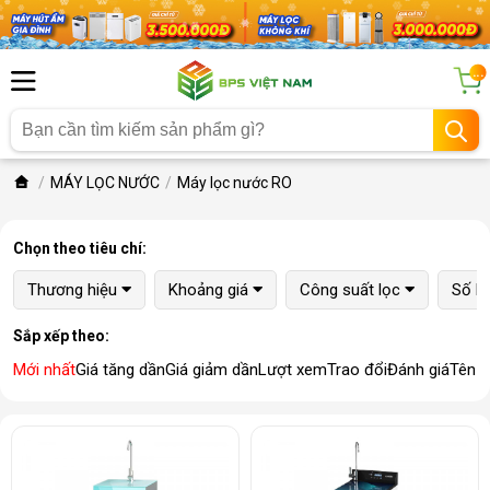
...
MÁY LỌC NƯỚC
Máy lọc nước RO
Chọn theo tiêu chí:
Thương hiệu
Khoảng giá
Công suất lọc
Số lõ
Sắp xếp theo:
Mới nhất
Giá tăng dần
Giá giảm dần
Lượt xem
Trao đổi
Đánh giá
Tên 