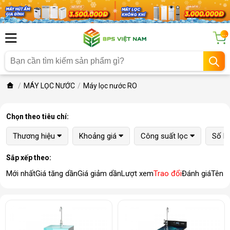
...
MÁY LỌC NƯỚC
Máy lọc nước RO
Chọn theo tiêu chí:
Thương hiệu
Khoảng giá
Công suất lọc
Số lõ
Sắp xếp theo:
Mới nhất
Giá tăng dần
Giá giảm dần
Lượt xem
Trao đổi
Đánh giá
Tên 