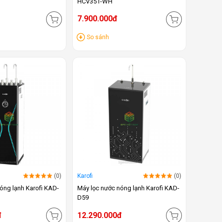
HCV351-WH
7.900.000đ
So sánh
(0)
Karofi
(0)
óng lạnh Karofi KAD-
Máy lọc nước nóng lạnh Karofi KAD-
D59
đ
12.290.000đ