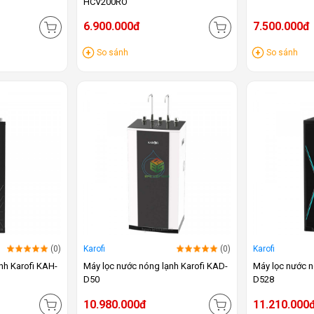
HCV200RO
6.900.000đ
7.500.000đ
So sánh
So sánh
(0)
Karofi
(0)
Karofi
nh Karofi KAH-
Máy lọc nước nóng lạnh Karofi KAD-
Máy lọc nước n
D50
D528
10.980.000đ
11.210.000