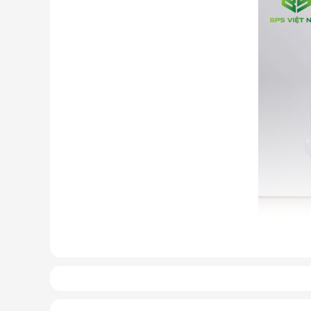
Cấu tạo và nguyên lý hoạt động 
Cấu tạo cơ bản của máy lọc nước RO gồm:
Lõi lọc thô
: Thường gồm 3 lõi lọc đầu tiên (PP, 