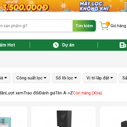
...
Tìm kiếm
Giỏ hàng
hẩm Hot
Dự án
iá
Công suất lọc
Số lõi lọc
Vị trí lắp đặt
Sả
dần
Lượt xem
Trao đổi
Đánh giá
Tên A->Z
Còn hàng (Xóa)