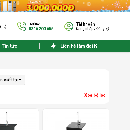
Tài khoản
Hotline
(
...
)
0816 200 655
Đăng nhập
/
Đăng ký
Tin tức
Liên hệ làm đại lý
n xuất tại
Xóa bộ lọc