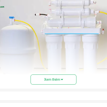
Xem thêm
của máy lọc nước RO
than hoạt tính...) giúp loại bỏ bụi bẩn, cặn, rong rêu, mùi hôi, clo 