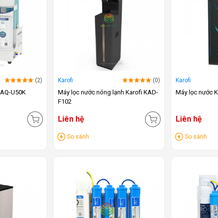
(2)
Karofi
(0)
Karofi
 KAQ-U50K
Máy lọc nước nóng lạnh Karofi KAD-
Máy lọc nước K
F102
Liên hệ
Liên hệ
So sánh
So sánh