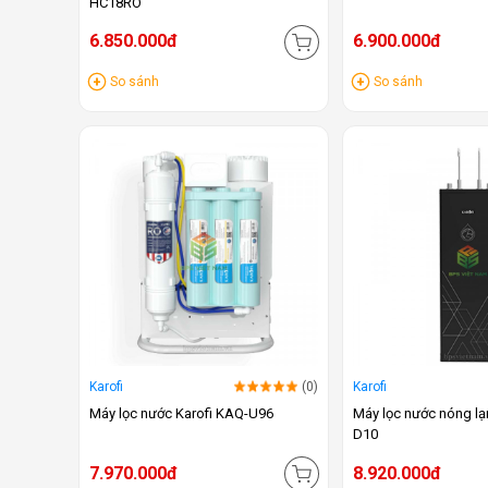
HC18RO
6.850.000đ
6.900.000đ
So sánh
So sánh
Karofi
(0)
Karofi
Máy lọc nước Karofi KAQ-U96
Máy lọc nước nóng lạ
D10
7.970.000đ
8.920.000đ