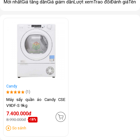
Mới nhất
Giá tăng dần
Giá giảm dần
Lượt xem
Trao đổi
Đánh giá
Tên 
Candy
(1)
Máy sấy quần áo Candy CSE
V9DF-S 9kg
7.400.000đ
8.990.000đ
-18%
So sánh