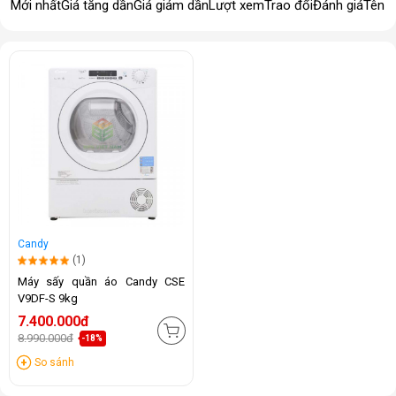
Mới nhất
Giá tăng dần
Giá giảm dần
Lượt xem
Trao đổi
Đánh giá
Tên 
Candy
(1)
Máy sấy quần áo Candy CSE
V9DF-S 9kg
7.400.000đ
8.990.000đ
-18%
So sánh