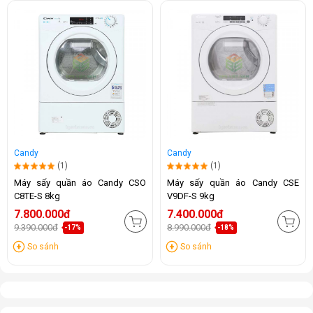
Candy
Candy
(1)
(1)
Máy sấy quần áo Candy CSO
Máy sấy quần áo Candy CSE
C8TE-S 8kg
V9DF-S 9kg
7.800.000đ
7.400.000đ
9.390.000đ
8.990.000đ
-17%
-18%
So sánh
So sánh