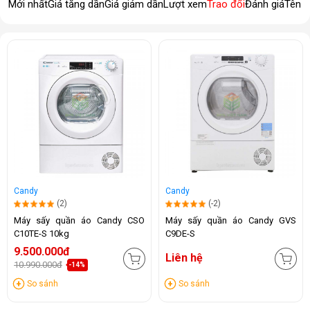
Mới nhất
Giá tăng dần
Giá giảm dần
Lượt xem
Trao đổi
Đánh giá
Tên 
Candy
Candy
(2)
(-2)
Máy sấy quần áo Candy CSO
Máy sấy quần áo Candy GVS
C10TE-S 10kg
C9DE-S
9.500.000đ
Liên hệ
10.990.000đ
-14%
So sánh
So sánh