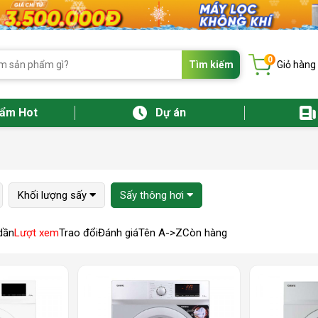
0
Tìm kiếm
Giỏ hàng
hẩm Hot
Dự án
Khối lượng sấy
Sấy thông hơi
dần
Lượt xem
Trao đổi
Đánh giá
Tên A->Z
Còn hàng