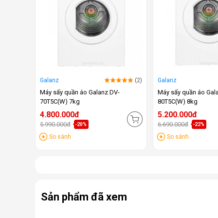
Galanz
(2)
Galanz
Máy sấy quần áo Galanz DV-
Máy sấy quần áo Gal
70T5C(W) 7kg
80T5C(W) 8kg
4.800.000đ
5.200.000đ
5.990.000đ
6.690.000đ
-20%
-22%
So sánh
So sánh
Sản phẩm đã xem