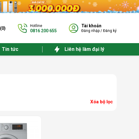
Tài khoản
Hotline
(
0
)
0816 200 655
Đăng nhập
/
Đăng ký
Tin tức
Liên hệ làm đại lý
Xóa bộ lọc