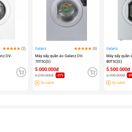
(2)
Galanz
(0)
Galanz
anz DV-
Máy sấy quần áo Galanz DV-
Máy sấy quần 
70T5C(S)
80T5C(S)
5.000.000đ
5.500.000đ
6.290.000đ
6.990.000đ
-21%
-2
So sánh
So sánh