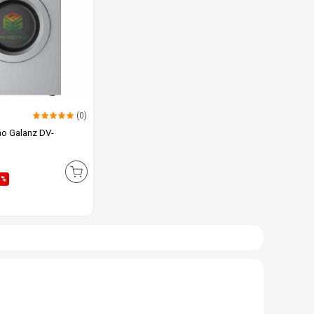
(0)
áo Galanz DV-
1%