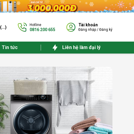
Tài khoản
Hotline
(
...
)
0816 200 655
Đăng nhập
/
Đăng ký
Tin tức
Liên hệ làm đại lý