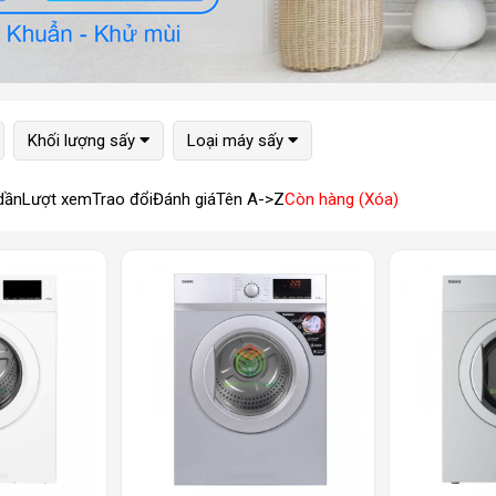
Khối lượng sấy
Loại máy sấy
dần
Lượt xem
Trao đổi
Đánh giá
Tên A->Z
Còn hàng (Xóa)