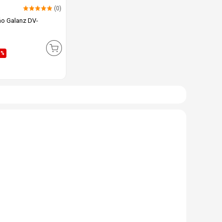
(0)
áo Galanz DV-
1%