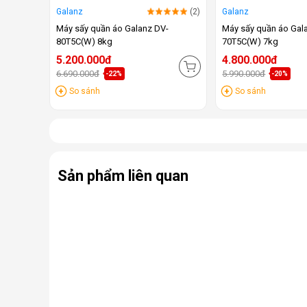
Galanz
(2)
Galanz
Máy sấy quần áo Galanz DV-
Máy sấy quần áo Gal
80T5C(W) 8kg
70T5C(W) 7kg
5.200.000đ
4.800.000đ
6.690.000đ
5.990.000đ
-22%
-20%
So sánh
So sánh
Sản phẩm liên quan