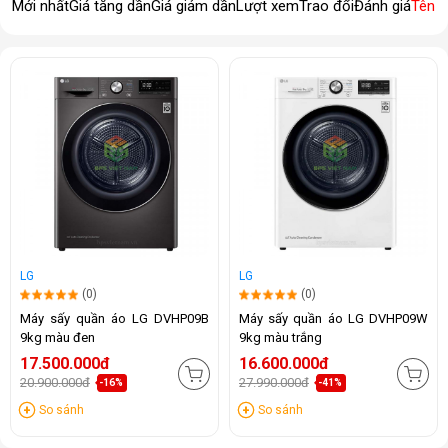
Mới nhất
Giá tăng dần
Giá giảm dần
Lượt xem
Trao đổi
Đánh giá
Tên 
LG
LG
(0)
(0)
Máy sấy quần áo LG DVHP09B
Máy sấy quần áo LG DVHP09W
9kg màu đen
9kg màu trắng
17.500.000đ
16.600.000đ
20.900.000đ
27.990.000đ
-16%
-41%
So sánh
So sánh