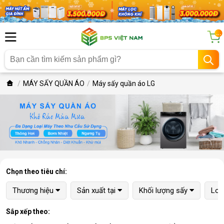
...
MÁY SẤY QUẦN ÁO
Máy sấy quần áo LG
Chọn theo tiêu chí:
Thương hiệu
Sản xuất tại
Khối lượng sấy
Loạ
Sắp xếp theo: