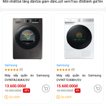
Mới nhất
Giá tăng dần
Giá giảm dần
Lượt xem
Trao đổi
Đánh giá
Tên 
Samsung
Samsung
(0)
(0)
Máy sấy quần áo Samsung
Máy sấy quần áo Samsung
DV90TA240AX/SV
DV90T7240BH/SV
13.600.000đ
15.600.000đ
16.900.000đ
16.900.000đ
-20%
-8%
So sánh
So sánh