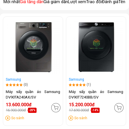
Mới nhất
Giá tăng dần
Giá giảm dần
Lượt xem
Trao đổi
Đánh giá
Tên 
Samsung
Samsung
(0)
(1)
Máy sấy quần áo Samsung
Máy sấy quần áo Samsung
DV90TA240AX/SV
DV90T7240BB/SV
13.600.000đ
15.200.000đ
16.900.000đ
17.690.000đ
-20%
-14%
So sánh
So sánh