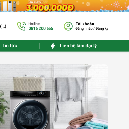
Tài khoản
Hotline
(
...
)
0816 200 655
Đăng nhập
/
Đăng ký
Tin tức
Liên hệ làm đại lý