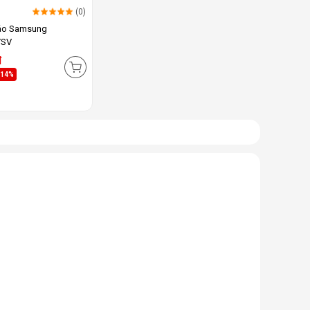
(0)
 áo Samsung
/SV
đ
-14%