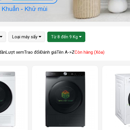
Loại máy sấy
Từ 8 đến 9 Kg
dần
Lượt xem
Trao đổi
Đánh giá
Tên A->Z
Còn hàng (Xóa)