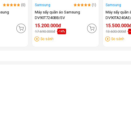
(0)
Samsung
(1)
Samsung
msung
Máy sấy quần áo Samsung
Máy sấy quần
DV90T7240BB/SV
DV90TA240AE
15.200.000đ
15.500.000
17.690.000đ
13.600.000đ
-14%
-
So sánh
So sánh