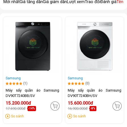
Mới nhất
Giá tăng dần
Giá giảm dần
Lượt xem
Trao đổi
Đánh giá
Tên 
Samsung
Samsung
(1)
(0)
Máy sấy quần áo Samsung
Máy sấy quần áo Samsung
DV90T7240BB/SV
DV90T7240BH/SV
15.200.000đ
15.600.000đ
17.690.000đ
16.900.000đ
-14%
-8%
So sánh
So sánh