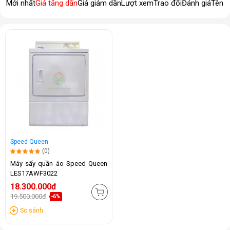
Mới nhất
Giá tăng dần
Giá giảm dần
Lượt xem
Trao đổi
Đánh giá
Tên 
Speed Queen
(0)
Máy sấy quần áo Speed Queen
LES17AWF3022
18.300.000đ
19.500.000đ
-6%
So sánh