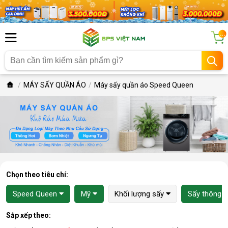
...
MÁY SẤY QUẦN ÁO
Máy sấy quần áo Speed Queen
Chọn theo tiêu chí:
Speed Queen
Mỹ
Khối lượng sấy
Sấy thông h
Sắp xếp theo: