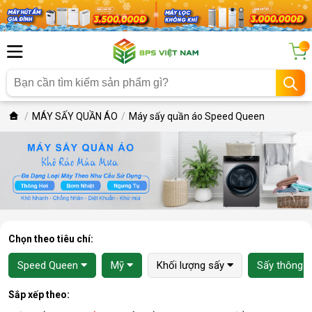
...
MÁY SẤY QUẦN ÁO
Máy sấy quần áo Speed Queen
Chọn theo tiêu chí:
Speed Queen
Mỹ
Khối lượng sấy
Sấy thông h
Sắp xếp theo: