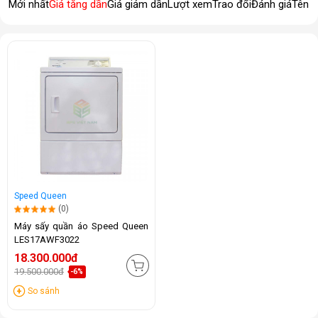
Mới nhất
Giá tăng dần
Giá giảm dần
Lượt xem
Trao đổi
Đánh giá
Tên 
Speed Queen
(0)
Máy sấy quần áo Speed Queen
LES17AWF3022
18.300.000đ
19.500.000đ
-6%
So sánh