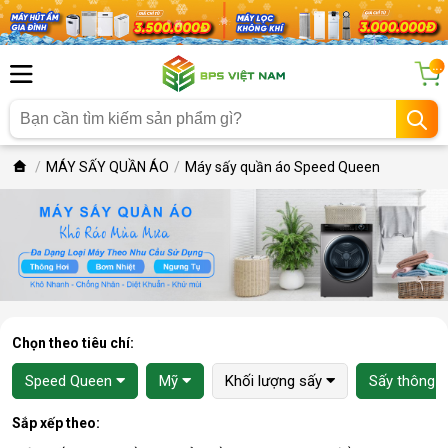
...
MÁY SẤY QUẦN ÁO
Máy sấy quần áo Speed Queen
Chọn theo tiêu chí:
Speed Queen
Mỹ
Khối lượng sấy
Sấy thông h
Sắp xếp theo: