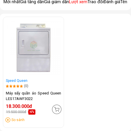
Mới nhất
Giá tăng dần
Giá giảm dần
Lượt xem
Trao đổi
Đánh giá
Tên 
Speed Queen
(0)
Máy sấy quần áo Speed Queen
LES17AWF3022
18.300.000đ
19.500.000đ
-6%
So sánh