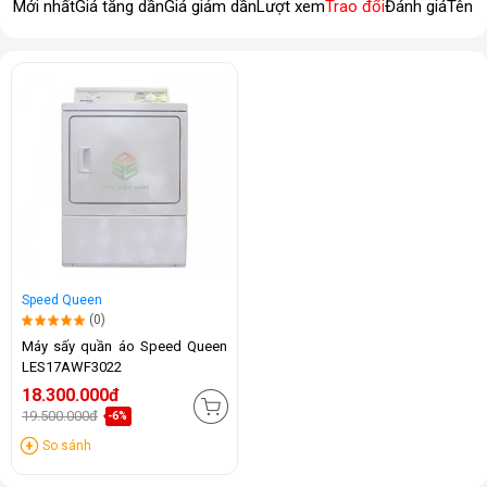
Mới nhất
Giá tăng dần
Giá giảm dần
Lượt xem
Trao đổi
Đánh giá
Tên 
Speed Queen
(0)
Máy sấy quần áo Speed Queen
LES17AWF3022
18.300.000đ
19.500.000đ
-6%
So sánh