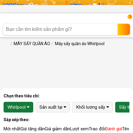
...
MÁY SẤY QUẦN ÁO
Máy sấy quần áo Whirlpool
Chọn theo tiêu chí:
Whirlpool
Sản xuất tại
Khối lượng sấy
Sấy th
Sắp xếp theo:
Mới nhất
Giá tăng dần
Giá giảm dần
Lượt xem
Trao đổi
Đánh giá
Tên 